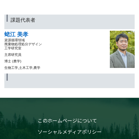
課題代表者
蛯江 美孝
資源循環領域
廃棄物処理処分デザイン
工学研究室
主席研究員
博士 (農学)
生物工学,土木工学,農学
このホームページについて
ソーシャルメディアポリシー