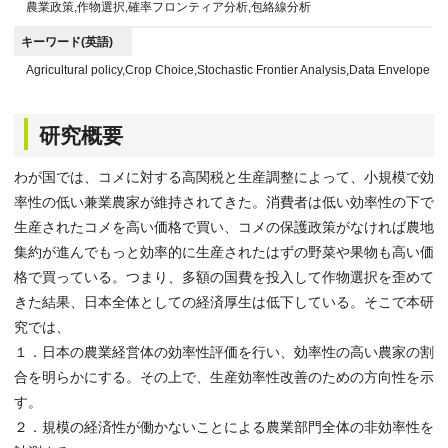
農業政策,作物選択,確率フロンティア分析,包絡線分析
キーワード(英語)
Agricultural policy,Crop Choice,Stochastic Frontier Analysis,Data Envelope An
研究概要
わが国では、コメに対する高関税と生産調整によって、小規模で効
率性の低い兼業農家が維持されてきた。消費者は低い効率性の下で
生産されたコメを高い価格で買い、コメの保護政策がなければ農地
集約が進んでもっと効率的に生産されたはずの野菜や果物も高い価
格で買っている。つまり、多額の国費を投入して作物選択を歪めて
きた結果、日本全体としての経済厚生は低下している。そこで本研
究では、
１．日本の農業経営体の効率性評価を行い、効率性の高い農家の割
合を明らかにする。その上で、生産効率性改善のための方向性を示
す。
２．規模の経済性が働かないことによる農業部門全体の非効率性を