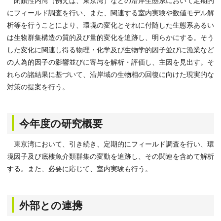
閉鎖性内湾（例えば、東京湾）などの沿岸生態系において定期的
にフィールド調査を行い、また、関連する室内実験や数値モデル解
析等を行うことにより、環境の変化とそれに付随した生態系あるい
は生物群集構造の質的及び量的変化を追跡し、明らかにする。そう
した変化に関連し得る物理・化学及び生物学的因子並びに漁業など
の人為的因子の影響並びに寄与を解析・評価し、主因を見出す。そ
れらの諸結果に基づいて、沿岸域の生物相の回復に向けた現実的な
対策の提案を行う。
今年度の研究概要
東京湾において、引き続き、定期的にフィールド調査を行い、環
境因子及び底棲魚介類群集の変動を追跡し、その関連を含めて解析
する。また、必要に応じて、室内実験も行う。
外部との連携