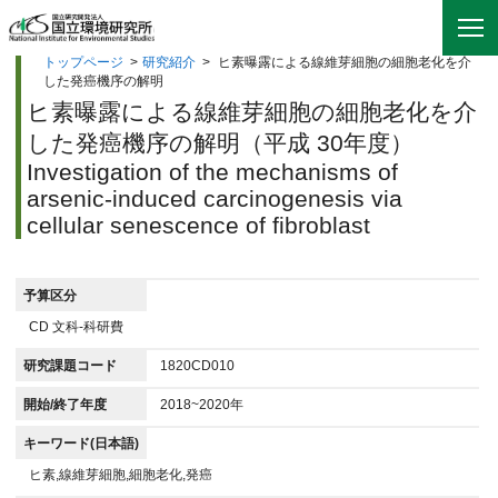
トップページ
>
研究紹介
>
ヒ素曝露による線維芽細胞の細胞老化を介
した発癌機序の解明
ヒ素曝露による線維芽細胞の細胞老化を介
した発癌機序の解明（平成 30年度）
Investigation of the mechanisms of
arsenic-induced carcinogenesis via
cellular senescence of fibroblast
予算区分
CD 文科-科研費
研究課題コード
1820CD010
開始/終了年度
2018~2020年
キーワード(日本語)
ヒ素,線維芽細胞,細胞老化,発癌