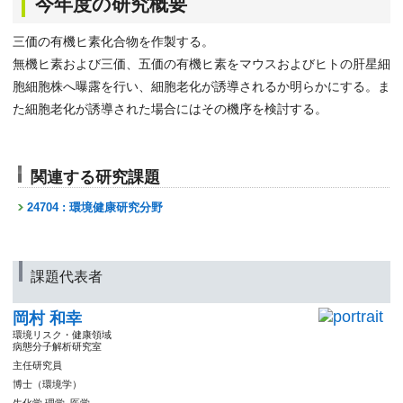
今年度の研究概要
三価の有機ヒ素化合物を作製する。
無機ヒ素および三価、五価の有機ヒ素をマウスおよびヒトの肝星細
胞細胞株へ曝露を行い、細胞老化が誘導されるか明らかにする。ま
た細胞老化が誘導された場合にはその機序を検討する。
関連する研究課題
24704 : 環境健康研究分野
課題代表者
岡村 和幸
環境リスク・健康領域
病態分子解析研究室
主任研究員
博士（環境学）