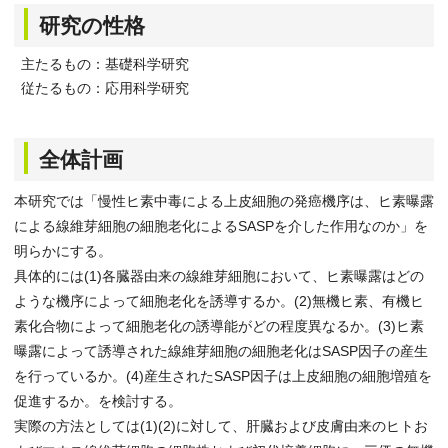
研究の性格
主たるもの：基礎科学研究
従たるもの：応用科学研究
全体計画
本研究では「慢性ヒ素中毒による上皮細胞の発癌機序は、ヒ素曝露
による線維芽細胞の細胞老化によるSASPを介した作用なのか」を
明らかにする。
具体的には(1)各臓器由来の線維芽細胞において、ヒ素曝露はどの
ような機序によって細胞老化を誘導するか。(2)無機ヒ素、有機ヒ
素化合物によって細胞老化の誘導能がどの程度異なるか。(3)ヒ素
曝露によって誘導された線維芽細胞の細胞老化はSASP因子の産生
を行っているか。(4)産生されたSASP因子は上皮細胞の細胞増殖を
促進するか。を検討する。
実際の方法としては(1)(2)に対して、肝臓および皮膚由来のヒトお