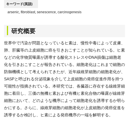
キーワード(英語)
arsenic, fibroblast, senescence, carcinogenesis
研究概要
世界中で汚染が問題となっているヒ素は、慢性中毒によって皮膚、
肺、肝臓等の上皮細胞に癌を引きおこすことが知られている。ヒ素
などの化学物質曝露が誘導する酸化ストレスやDNA損傷は細胞老
化を引きおこすことが報告されている。細胞老化はこれまで細胞の
防御機構として考えられてきたが、近年線維芽細胞の細胞老化が、
SASPと呼ばれる分泌現象を介して上皮細胞の発癌促進作用を持つ
可能性が指摘されている。本研究では、各臓器に存在する線維芽細
胞に着目し、三価の無機ヒ素および有機ヒ素化合物の曝露が線維芽
細胞において、どのような機序によって細胞老化を誘導するか明ら
かにする。さらに、線維芽細胞の細胞老化が上皮細胞の発癌促進を
誘導するか検討し、ヒ素による発癌機序の一端を解明する。