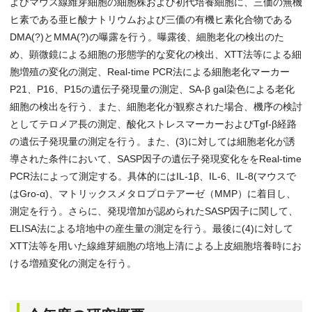
よびマウス線維芽細胞の細胞株および初代培養細胞に、三価の無機
ヒ素である亜ヒ酸ナトリウムおよび三価の有機ヒ素化合物である
DMA(?)とMMA(?)の曝露を行う。曝露後、細胞老化の検出のた
め、顕微鏡による細胞の形態学的な変化の検出、XTT法等による細
胞増殖の変化の測定、Real-time PCR法による細胞老化マーカー
P21、P16、P15の遺伝子発現量の測定、SA-β gal染色による老化
細胞の検出を行う、また、細胞老化が観察された場合、機序の検討
としてテロメア長の測定、酸化ストレスマーカーおよびTgf-β経路
の遺伝子発現量の測定を行う。また、(3)に対しては細胞老化が誘
導された条件において、SASP因子の遺伝子発現変化ををReal-time
PCR法によって測定する。具体的にはIL-1β、IL-6、IL-8(マウスで
はGro-α)、マトリックスメタロプロテアーゼ（MMP）に着目し、
測定を行う。さらに、発現増加が認められたSASP因子に関して、
ELISA法による培地中の産生量の測定を行う。最後に(4)に対して
XTT法等を用いた線維芽細胞の培地上清による上皮細胞培養時にお
ける増殖変化の測定を行う。