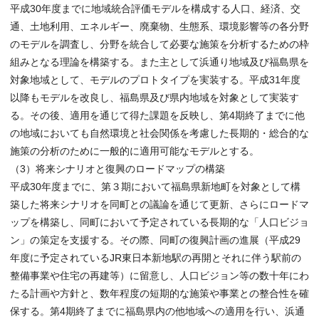
平成30年度までに地域統合評価モデルを構成する人口、経済、交
通、土地利用、エネルギー、廃棄物、生態系、環境影響等の各分野
のモデルを調査し、分野を統合して必要な施策を分析するための枠
組みとなる理論を構築する。また主として浜通り地域及び福島県を
対象地域として、モデルのプロトタイプを実装する。平成31年度
以降もモデルを改良し、福島県及び県内地域を対象として実装す
る。その後、適用を通じて得た課題を反映し、第4期終了までに他
の地域においても自然環境と社会関係を考慮した長期的・総合的な
施策の分析のために一般的に適用可能なモデルとする。
（3）将来シナリオと復興のロードマップの構築
平成30年度までに、第３期において福島県新地町を対象として構
築した将来シナリオを同町との議論を通じて更新、さらにロードマ
ップを構築し、同町において予定されている長期的な「人口ビジョ
ン」の策定を支援する。その際、同町の復興計画の進展（平成29
年度に予定されているJR東日本新地駅の再開とそれに伴う駅前の
整備事業や住宅の再建等）に留意し、人口ビジョン等の数十年にわ
たる計画や方針と、数年程度の短期的な施策や事業との整合性を確
保する。第4期終了までに福島県内の他地域への適用を行い、浜通