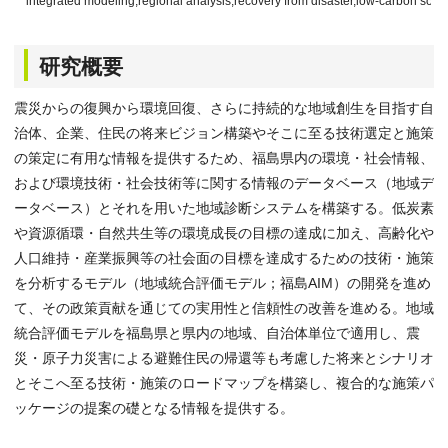
integrated modeling,regional analysis,recovery from disaster,low-carbon soci
研究概要
震災からの復興から環境回復、さらに持続的な地域創生を目指す自
治体、企業、住民の将来ビジョン構築やそこに至る技術選定と施策
の策定に有用な情報を提供するため、福島県内の環境・社会情報、
および環境技術・社会技術等に関する情報のデータベース（地域デ
ータベース）とそれを用いた地域診断システムを構築する。低炭素
や資源循環・自然共生等の環境成長の目標の達成に加え、高齢化や
人口維持・産業振興等の社会面の目標を達成するための技術・施策
を分析するモデル（地域統合評価モデル；福島AIM）の開発を進め
て、その政策貢献を通じての実用性と信頼性の改善を進める。地域
統合評価モデルを福島県と県内の地域、自治体単位で適用し、震
災・原子力災害による避難住民の帰還等も考慮した将来とシナリオ
とそこへ至る技術・施策のロードマップを構築し、複合的な施策パ
ッケージの提案の礎となる情報を提供する。