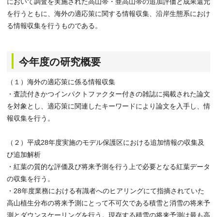
において調査を実施された高山帯・亜高山帯の追加評価と成果還元
を行うともに、海外の適応策に関する情報収集、沿岸生態系におけ
る情報収集を行うものである。
今年度の研究概要
（１）海外の適応策に係る情報収集
・査読付きかつインパクトファクター付きの雑誌に掲載された論文
を対象とし、適応策に関連したキーワードにより論文を入手し、情
報収集を行う。
（２）平成28年度実施のモデル保護区における追加情報の収集及
び追加解析
・紅葉の質的な評価及び将来予測を行う上で必要となる紅葉データ
の収集を行う。
・28年度業務における有識者へのヒアリングにて指摘されていた
高山植生分布の将来予測にとって不可欠である積雪と消雪の将来予
測とダウンスケーリングを行う。現存する積雪の将来予測は最も高