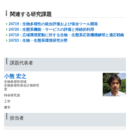
関連する研究課題
24719 : 生物多様性の統合評価および保全ツール開発
24720 : 生態系機能・サービスの評価と持続的利用
24718 : 広域環境変動に対する生物・生態系応答機構解明と適応戦略
24703 : 生物・生態系環境研究分野
課題代表者
小熊 宏之
生物多様性領域
生物多様性保全計画研究
室
特命研究員
工学
農学
担当者