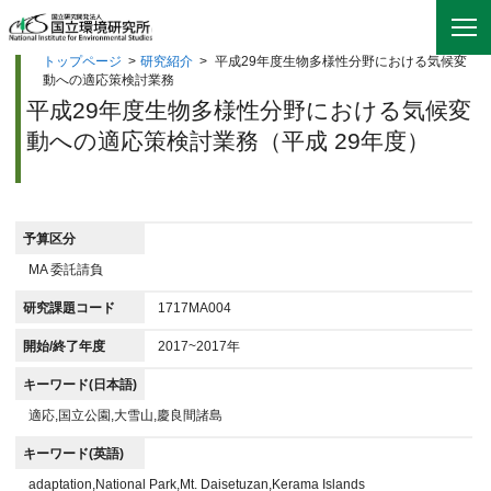
トップページ
>
研究紹介
>
平成29年度生物多様性分野における気候変
動への適応策検討業務
平成29年度生物多様性分野における気候変
動への適応策検討業務（平成 29年度）
予算区分
MA 委託請負
研究課題コード
1717MA004
開始/終了年度
2017~2017年
キーワード(日本語)
適応,国立公園,大雪山,慶良間諸島
キーワード(英語)
adaptation,National Park,Mt. Daisetuzan,Kerama Islands