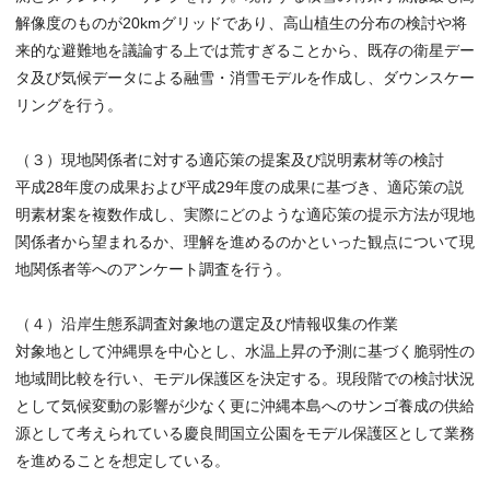
解像度のものが20kmグリッドであり、高山植生の分布の検討や将
来的な避難地を議論する上では荒すぎることから、既存の衛星デー
タ及び気候データによる融雪・消雪モデルを作成し、ダウンスケー
リングを行う。
（３）現地関係者に対する適応策の提案及び説明素材等の検討
平成28年度の成果および平成29年度の成果に基づき、適応策の説
明素材案を複数作成し、実際にどのような適応策の提示方法が現地
関係者から望まれるか、理解を進めるのかといった観点について現
地関係者等へのアンケート調査を行う。
（４）沿岸生態系調査対象地の選定及び情報収集の作業
対象地として沖縄県を中心とし、水温上昇の予測に基づく脆弱性の
地域間比較を行い、モデル保護区を決定する。現段階での検討状況
として気候変動の影響が少なく更に沖縄本島へのサンゴ養成の供給
源として考えられている慶良間国立公園をモデル保護区として業務
を進めることを想定している。