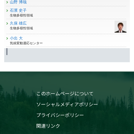
山野 博哉
石濱 史子
生物多様性領域
久保 雄広
生物多様性領域
小出 大
気候変動適応センター
このホームページについて
ソーシャルメディアポリシー
プライバシーポリシー
関連リンク