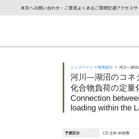
本文へ
お問い合わせ・ご意見
よくあるご質問
交通アクセス
サ
トップページ
>
研究紹介
>
河川—湖沼
河川—湖沼のコネ
化合物負荷の定量化
Connection between
loading within the
予算区分
CD 文科-科研費