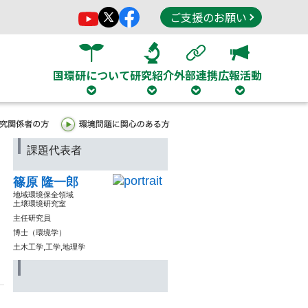
ご支援のお願い
国環研について
研究紹介
外部連携
広報活動
課題代表者
篠原 隆一郎
地域環境保全領域
土壌環境研究室
主任研究員
博士（環境学）
土木工学,工学,地理学