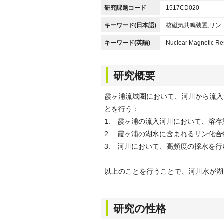
研究課題コード
1517CD020
キーワード(日本語)
核磁気共鳴装置,リン
キーワード(英語)
Nuclear Magnetic R
研究概要
霞ヶ浦流域圏において、河川から流入
とを行う：
1. 霞ヶ浦の流入河川において、溶
2. 霞ヶ浦の湖水に含まれるリン化
3. 河川において、高頻度の採水を
以上のことを行うことで、河川水が湖
研究の性格