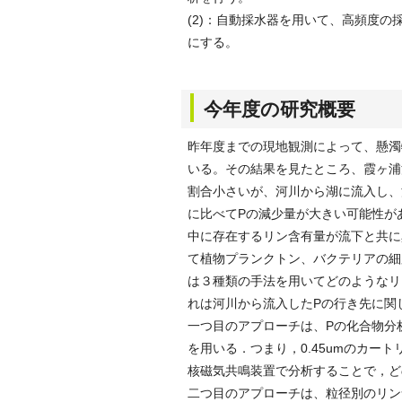
(2)：自動採水器を用いて、高頻度
にする。
今年度の研究概要
昨年度までの現地観測によって、懸濁物
いる。その結果を見たところ、霞ヶ浦流
割合小さいが、河川から湖に流入し、流
に比べてPの減少量が大きい可能性が
中に存在するリン含有量が流下と共に
て植物プランクトン、バクテリアの細
は３種類の手法を用いてどのようなリ
れは河川から流入したPの行き先に関
一つ目のアプローチは、Pの化合物分
を用いる．つまり，0.45umのカ
核磁気共鳴装置で分析することで，ど
二つ目のアプローチは、粒径別のリン