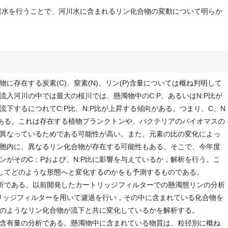
の採水を行うことで、河川水に含まれるリン化合物の変動について明らか
に存在する炭素(C)、窒素(N)、リン(P)含量については概ね判明して
入河川の中では最大の桜川では、懸濁物中のC:P、あるいはN:P比が
下するにつれてC:P比、N:P比が上昇する傾向がある。つまり、C、N
ある。これは存在する植物プランクトンや、バクテリアのバイオマスの
異なっているためである可能性が高い。また、元素の比の変化によっ
胞内に、異なるリン化合物が存在する可能性もある。そこで、今年度
ンがそのC：Pおよび、N:P比に影響を与えているか，解析を行う。こ
してどのような形態へと変化するのかをも予測するものである。
析である。以前開発したカートリッジフィルターでの懸濁態リンの分析
ートリッジフィルターを用いて濾過を行い，その中に含まれている化合物を
のようなリン化合物が流下と共に変化しているかを解析する。
含有量の分析である。懸濁物中に含まれている物質は、粒径別に概ね