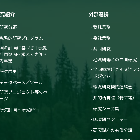
究紹介
外部連携
研究分野
受託業務
戦略的研究プログラム
委託業務
国の計画に基づき中長期
共同研究
計画期間を超えて実施す
地環研等との共同研究
る事業
全国環境研究所交流シ
研究成果
ポジウム
データベース／ツール
環境研究機関連絡会
研究プロジェクト等のペ
知的所有権（特許等）
ージ
研究シーズ集
研究計画・研究評価
国環研ベンチャー
研究試料の有償分譲