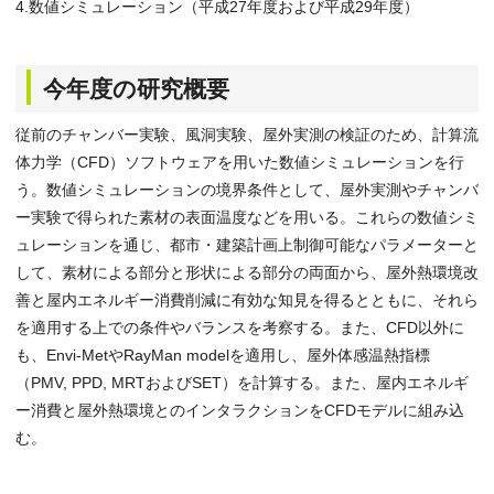
4.数値シミュレーション（平成27年度および平成29年度）
今年度の研究概要
従前のチャンバー実験、風洞実験、屋外実測の検証のため、計算流
体力学（CFD）ソフトウェアを用いた数値シミュレーションを行
う。数値シミュレーションの境界条件として、屋外実測やチャンバ
ー実験で得られた素材の表面温度などを用いる。これらの数値シミ
ュレーションを通じ、都市・建築計画上制御可能なパラメーターと
して、素材による部分と形状による部分の両面から、屋外熱環境改
善と屋内エネルギー消費削減に有効な知見を得るとともに、それら
を適用する上での条件やバランスを考察する。また、CFD以外に
も、Envi-MetやRayMan modelを適用し、屋外体感温熱指標
（PMV, PPD, MRTおよびSET）を計算する。また、屋内エネルギ
ー消費と屋外熱環境とのインタラクションをCFDモデルに組み込
む。