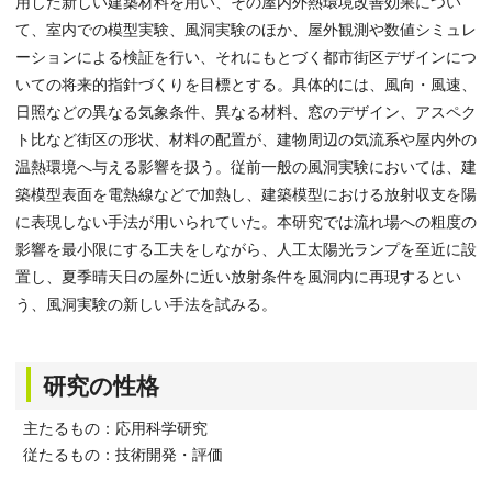
用した新しい建築材料を用い、その屋内外熱環境改善効果につい
て、室内での模型実験、風洞実験のほか、屋外観測や数値シミュレ
ーションによる検証を行い、それにもとづく都市街区デザインにつ
いての将来的指針づくりを目標とする。具体的には、風向・風速、
日照などの異なる気象条件、異なる材料、窓のデザイン、アスペク
ト比など街区の形状、材料の配置が、建物周辺の気流系や屋内外の
温熱環境へ与える影響を扱う。従前一般の風洞実験においては、建
築模型表面を電熱線などで加熱し、建築模型における放射収支を陽
に表現しない手法が用いられていた。本研究では流れ場への粗度の
影響を最小限にする工夫をしながら、人工太陽光ランプを至近に設
置し、夏季晴天日の屋外に近い放射条件を風洞内に再現するとい
う、風洞実験の新しい手法を試みる。
研究の性格
主たるもの：応用科学研究
従たるもの：技術開発・評価