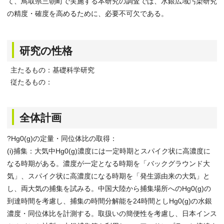
て、鳥取県三朝町で実施する本研究の調査では、水銀広域汚染研究
の精度・確度を高めるために、必要不可欠である。
研究の性格
主たるもの：基礎科学研究
従たるもの：
全体計画
?Hg0(g)の定量・同位体比の取得：
(i)捕集：大気中Hg0(g)濃度には一定時期とスパイク状に高濃度に
なる時期がある。濃度が一定となる時期を「バックグラウンド大
気」、スパイク状に高濃度になる時期を「発生源由来の大気」と
し、両大気の捕集を試みる。中国大陸から捕集場所へのHg0(g)の
到達時間を考慮し、捕集の時間分解能を24時間としHg0(g)の水銀
濃度・同位体比を計測する。取扱いの簡便性を考慮し、日本インス