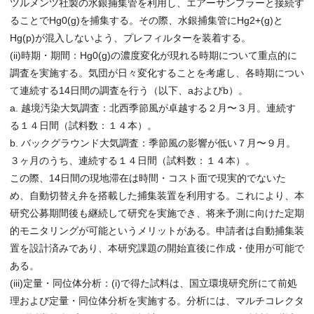
ツルメンツ社製の水銀捕集管を利用し、エアーサンプラーと接続す
ることでHg0(g)を捕集する。その際、水銀捕集管にHg2+(g)と
Hg(p)が混入しないよう、プレフィルターを装着する。
(ii)時期・期間：Hg0(g)の濃度変化が現れる時期について重点的に
調査を実施する。気団が日々変化することを考慮し、各時期につい
て連続する14日間の調査を行う（以下、aおよびb）。
a. 越境汚染大気調査：北西季節風が卓越する２月〜３月。連続す
る１４日間（試料数：１４本）。
b. バックグラウンド大気調査：季節風の影響が低い７月〜９月。
３ヶ月のうち、連続する１４日間（試料数：１４本）。
この際、14日間の現地滞在は時間・コスト面で現実的でないた
め、自動切替え弁を搭載した捕集装置を利用する。これにより、本
研究公募期間後も継続して研究を実施でき、将来予測に向けた定期
的モニタリングが可能というメリットがある。申請者は自動捕集装
置を設計済みであり、本研究課題の開始直後に作成・使用が可能で
ある。
(iii)定量・同位体分析：(i)で得た試料は、国立環境研究所にて前処
理および定量・同位体分析を実施する。分析には、マルチコレクタ