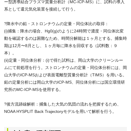
ー型誘導結合プラズマ質量分析計（MC-ICP-MS）に、試料の導入
系として還元気化装置を接続して行う。
?降水中の鉛・ストロンチウムの定量・同位体比の取得：
(i)捕集：降水の場合、Hg0(g)のように24時間で濃度・同位体比変
動を確認するのは困難なため、時間分解能は１ヶ月とする。捕集時
期は12月〜8月とし、１ヶ月毎に降水を回収する（試料数：９
本）。
(ii)定量・同位体分析：(i)で得た試料は、岡山大学のクリーンルー
ムにて前処理を行う。ストロンチウムの定量・同位体分析には、岡
山大学のICP-MSおよび表面電離型質量分析計（TIMS）を用いる。
鉛の定量分析には岡山大学のICP-MS、同位体分析には国立環境研
究所のMC-ICP-MSを使用する。
?後方流跡線解析：捕集した大気の気団の流れを把握するため、
NOAA HYSPLIT Back Trajectoryモデルを用いて解析を行う。