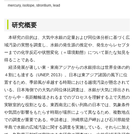
mercury, isotope, strontium, lead
研究概要
本研究の目的は、大気中水銀の定量および同位体分析に基づく広
域汚染の実態を調査し、水銀の発生源の推定や、発生からレセプタ
ーまでの化学反応や状態変化（＝環境動態）について新たな知見を
得ることである。
経済発展が著しい東・東南アジアからの水銀排出は世界全体の約
４割にも達する（UNEP, 2013）。日本は東アジア諸国の風下に位
置するため、季節風が卓越する時期における越境汚染が懸念されて
いる。日本海側での大気の同位体比調査は、水銀が大気に排出され
てから中・長距離輸送されるまでのプロセスを理解する上で天然の
実験室的な役割となる。東西南北に長い列島の日本では、気象条件
や気団が影響をもたらす時期が場所によって異なるため、複数地点
での調査が重要である。申請者は、沖縄県辺戸岬および石川県能登
半島で水銀の広域汚染に関する調査を実施している。それらに加え