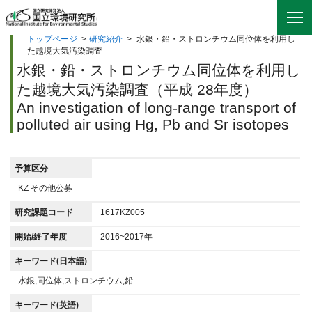
トップページ
>
研究紹介
>
水銀・鉛・ストロンチウム同位体を利用し
た越境大気汚染調査
水銀・鉛・ストロンチウム同位体を利用し
た越境大気汚染調査（平成 28年度）
An investigation of long-range transport of
polluted air using Hg, Pb and Sr isotopes
予算区分
KZ その他公募
研究課題コード
1617KZ005
開始/終了年度
2016~2017年
キーワード(日本語)
水銀,同位体,ストロンチウム,鉛
キーワード(英語)