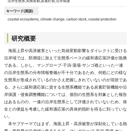
沿岸生態系,気候変動,炭素貯留,沿岸保護
キーワード(英語)
coastal ecosystems, climate change, carbon stock, coastal protection
研究概要
海面上昇や高浪被害といった気候変動影響をダイレクトに受ける
沿岸域では、防潮堤に加えて生態系ベースの緩和適応策評価が急務
である。しかし、マングローブ-干潟-藻場-サンゴ礁といった一連
の沿岸生態系の分布情報整備が不十分であるため、何処にどの様な
生態系が形成されているのかさえ把握しきれていないのが現状であ
る。さらに緩和適応策に資する生態系機能である炭素貯留機能や沿
岸保護・侵食調整機能については、個別の生態系を対象とした報告
はあるものの、一連の沿岸生態系として評価されていないため、保
全との便益を考慮した緩和適応策の具体的指針を得るに到っていな
い。
本サブテーマではまず、海面上昇・高浪被害が深刻化している熱