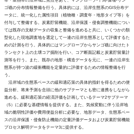
帯・亜熱帯の沿岸域に焦点をあて、マングローブ-干潟-藻場-サン
ゴ礁の分布情報整備を行う。具体的には、沿岸生態系のGIS分布デ
ータに、統一化した属性項目（植物種・調査年・地形タイプ等）を
付与して整備する。炭素貯留機能、沿岸保護・侵食調整機能につい
ては既存の文献データの収集と整備を進めると共に、いくつかの類
型化した現地調査地を選定して一連の沿岸生態系として評価するた
めの計測を行う。具体的にはマングローブからサンゴ礁に向けたト
ランセクト上の土壌コア掘削を行い、コア断面記載と炭素貯留量計
測等を行う。また、既存の地形・構造データを元に、一連の沿岸生
態系が持つ波の緩衝機能を定量的に評価するための情報整備を行
う。
沿岸域の生態系ベースの緩和適応策の具体的指針を得るための便
益分析、将来予測を念頭に他のサブテーマとも密に連携をしながら
進める。緩和適応策の経済評価を計画しているテーマ2サブテーマ
（5）に必要な基礎情報を提供する。また、気候変動に伴う沿岸地
域の脆弱性評価や費用便益分析に必要な、地形データ、生態系ベー
スの沿岸保護・侵食防止機能の定量評価データおよび炭素貯留機能
プロセス解明データをテーマ3に提供する。