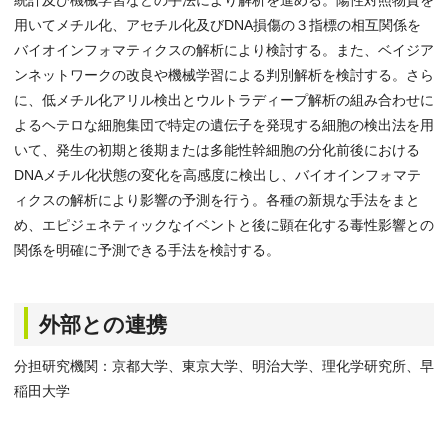
統計及び機械学習などの手法により解析を進める。陽性対照物質を
用いてメチル化、アセチル化及びDNA損傷の３指標の相互関係を
バイオインフォマティクスの解析により検討する。また、ベイジア
ンネットワークの改良や機械学習による判別解析を検討する。さら
に、低メチル化アリル検出とウルトラディープ解析の組み合わせに
よるヘテロな細胞集団で特定の遺伝子を発現する細胞の検出法を用
いて、発生の初期と後期または多能性幹細胞の分化前後における
DNAメチル化状態の変化を高感度に検出し、バイオインフォマテ
ィクスの解析により影響の予測を行う。各種の新規な手法をまと
め、エピジェネティックなイベントと後に顕在化する毒性影響との
関係を明確に予測できる手法を検討する。
外部との連携
分担研究機関：京都大学、東京大学、明治大学、理化学研究所、早
稲田大学