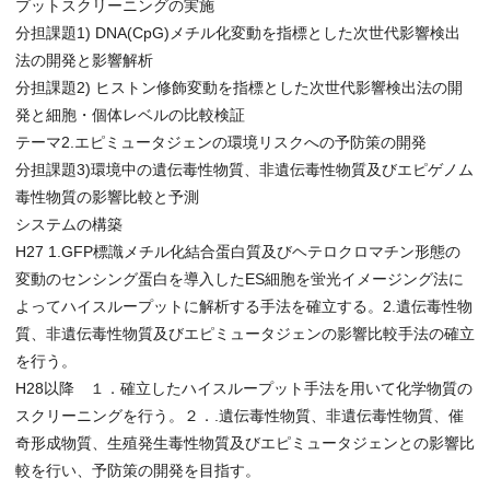
プットスクリーニングの実施
分担課題1) DNA(CpG)メチル化変動を指標とした次世代影響検出
法の開発と影響解析
分担課題2) ヒストン修飾変動を指標とした次世代影響検出法の開
発と細胞・個体レベルの比較検証
テーマ2.エピミュータジェンの環境リスクへの予防策の開発
分担課題3)環境中の遺伝毒性物質、非遺伝毒性物質及びエピゲノム
毒性物質の影響比較と予測
システムの構築
H27 1.GFP標識メチル化結合蛋白質及びヘテロクロマチン形態の
変動のセンシング蛋白を導入したES細胞を蛍光イメージング法に
よってハイスループットに解析する手法を確立する。2.遺伝毒性物
質、非遺伝毒性物質及びエピミュータジェンの影響比較手法の確立
を行う。
H28以降 １．確立したハイスループット手法を用いて化学物質の
スクリーニングを行う。２．.遺伝毒性物質、非遺伝毒性物質、催
奇形成物質、生殖発生毒性物質及びエピミュータジェンとの影響比
較を行い、予防策の開発を目指す。