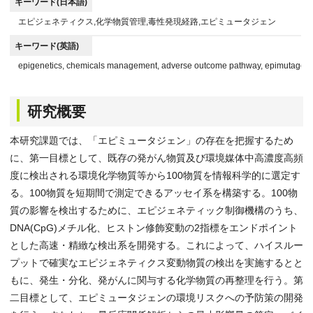
キーワード(日本語)
エピジェネティクス,化学物質管理,毒性発現経路,エピミュータジェン
キーワード(英語)
epigenetics, chemicals management, adverse outcome pathway, epimutagen
研究概要
本研究課題では、「エピミュータジェン」の存在を把握するため
に、第一目標として、既存の発がん物質及び環境媒体中高濃度高頻
度に検出される環境化学物質等から100物質を情報科学的に選定す
る。100物質を短期間で測定できるアッセイ系を構築する。100物
質の影響を検出するために、エピジェネティック制御機構のうち、
DNA(CpG)メチル化、ヒストン修飾変動の2指標をエンドポイント
とした高速・精緻な検出系を開発する。これによって、ハイスルー
プットで確実なエピジェネティクス変動物質の検出を実施するとと
もに、発生・分化、発がんに関与する化学物質の再整理を行う。第
二目標として、エピミュータジェンの環境リスクへの予防策の開発