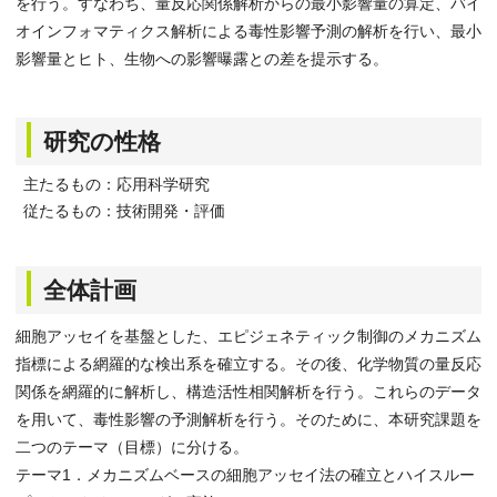
を行う。すなわち、量反応関係解析からの最小影響量の算定、バイ
オインフォマティクス解析による毒性影響予測の解析を行い、最小
影響量とヒト、生物への影響曝露との差を提示する。
研究の性格
主たるもの：応用科学研究
従たるもの：技術開発・評価
全体計画
細胞アッセイを基盤とした、エピジェネティック制御のメカニズム
指標による網羅的な検出系を確立する。その後、化学物質の量反応
関係を網羅的に解析し、構造活性相関解析を行う。これらのデータ
を用いて、毒性影響の予測解析を行う。そのために、本研究課題を
二つのテーマ（目標）に分ける。
テーマ1．メカニズムベースの細胞アッセイ法の確立とハイスルー