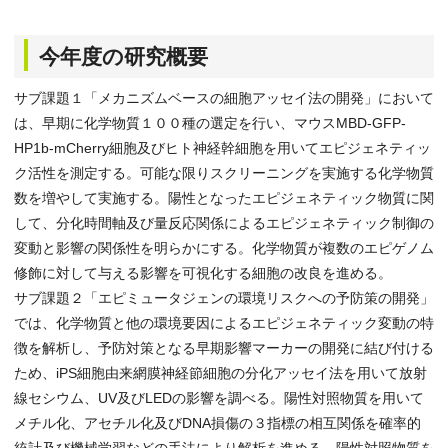
今年度の研究概要
サブ課題１「メカニズムベースの細胞アッセイ法の開発」において
は、早期に化学物質１００種の選定を行い、マウスMBD-GFP-
HP1b-mCherry細胞及びヒト神経幹細胞を用いてエピジェネティッ
ク活性を測定する。可能な限りスクリーニングを実施する化学物質
数を増やして実施する。陽性となったエピジェネティック物質に関
して、分化時間軸及び量反応関係によるエピジェネティック制御の
変動と影響の関係性を明らかにする。化学物質が複数のエピゲノム
修飾に対して与える影響を可視化する細胞の改良を進める。
サブ課題２「エピミュータジェンの環境リスクへの予防策の開発」
では、化学物質と他の環境要因によるエピジェネティック変動の特
徴を解析し、予防対策となる早期影響マーカーの開発に結び付ける
ため、iPS細胞由来網膜神経節細胞の分化アッセイ法を用いて放射
線セシウム、UV及びLEDの影響を調べる。陽性対照物質を用いて
メチル化、アセチル化及びDNA損傷の３指標の相互関係を確率的