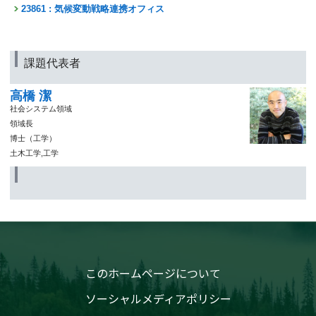
23861 : 気候変動戦略連携オフィス
課題代表者
高橋 潔
社会システム領域
領域長
博士（工学）
土木工学,工学
このホームページについて
ソーシャルメディアポリシー