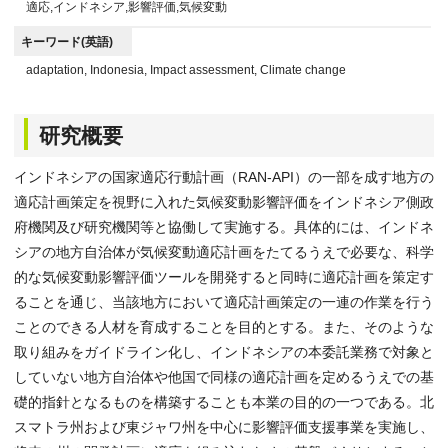
適応,インドネシア,影響評価,気候変動
キーワード(英語)
adaptation, Indonesia, Impact assessment, Climate change
研究概要
インドネシアの国家適応行動計画（RAN-API）の一部を成す地方の
適応計画策定を視野に入れた気候変動影響評価をインドネシア側政
府機関及び研究機関等と協働して実施する。具体的には、インドネ
シアの地方自治体が気候変動適応計画をたてるうえで必要な、科学
的な気候変動影響評価ツールを開発すると同時に適応計画を策定す
ることを通じ、当該地方において適応計画策定の一連の作業を行う
ことのできる人材を育成することを目的とする。また、そのような
取り組みをガイドライン化し、インドネシアの本委託業務で対象と
していない地方自治体や他国で同様の適応計画を定めるうえでの基
礎的指針となるものを構築することも本業の目的の一つである。北
スマトラ州および東ジャワ州を中心に影響評価支援事業を実施し、