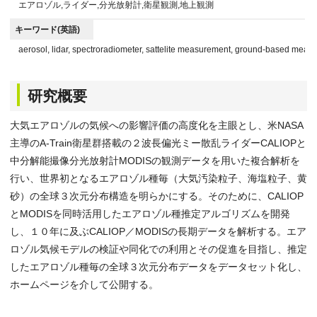
エアロゾル,ライダー,分光放射計,衛星観測,地上観測
キーワード(英語)
aerosol, lidar, spectroradiometer, sattelite measurement, ground-based meas
研究概要
大気エアロゾルの気候への影響評価の高度化を主眼とし、米NASA
主導のA-Train衛星群搭載の２波長偏光ミー散乱ライダーCALIOPと
中分解能撮像分光放射計MODISの観測データを用いた複合解析を
行い、世界初となるエアロゾル種毎（大気汚染粒子、海塩粒子、黄
砂）の全球３次元分布構造を明らかにする。そのために、CALIOP
とMODISを同時活用したエアロゾル種推定アルゴリズムを開発
し、１０年に及ぶCALIOP／MODISの長期データを解析する。エア
ロゾル気候モデルの検証や同化での利用とその促進を目指し、推定
したエアロゾル種毎の全球３次元分布データをデータセット化し、
ホームページを介して公開する。