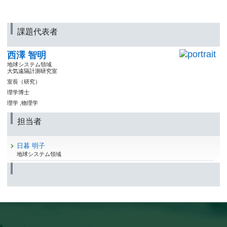
課題代表者
西澤 智明
地球システム領域
大気遠隔計測研究室
室長（研究）
理学博士
理学 ,物理学
担当者
日暮 明子
地球システム領域