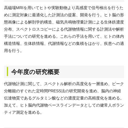
高磁場MRIを用いてヒトや実験動物より高感度で信号検出を行うた
めに測定対象に最適化した計測法の提案、開発を行う。ヒト脳の形
態画像による解剖学的構造、磁気共鳴物理量計測による生体鉄濃度
分布、スペクトロスコピーによる代謝物情報に関する計測法や解析
手法についての研究を進める。これらの手法を用いて、ヒトの体内
構造情報、生体鉄情報、代謝情報などの集積をはかり、疾患への適
用を行う。
今年度の研究概要
代謝物計測に関して、スペクトル解析の高度化を一層進め、ピーク
分離能のすぐれた定時間PRESS法の研究開発を進め、脳内の神経
伝達物質であるグルタミン酸などの濃度定量の高精度化を進める。
加えて、ヒト脳内代謝物ベースラインデータとしての健常人ボラン
ティア測定を進める。