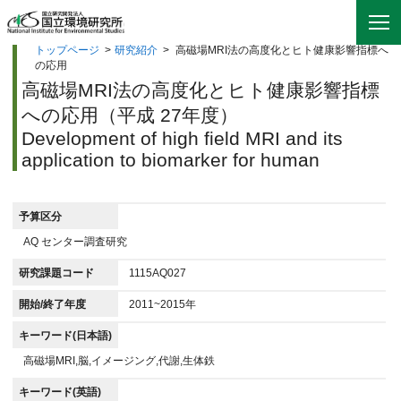
トップページ
>
研究紹介
>
高磁場MRI法の高度化とヒト健康影響指標へ
の応用
高磁場MRI法の高度化とヒト健康影響指標
への応用（平成 27年度）
Development of high field MRI and its
application to biomarker for human
予算区分
AQ センター調査研究
研究課題コード
1115AQ027
開始/終了年度
2011~2015年
キーワード(日本語)
高磁場MRI,脳,イメージング,代謝,生体鉄
キーワード(英語)