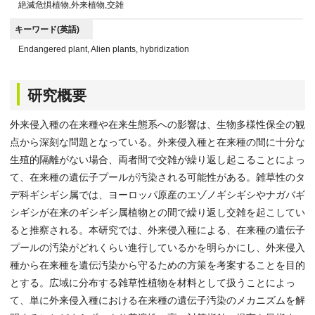
絶滅危惧植物,外来植物,交雑
キーワード(英語)
Endangered plant, Alien plants, hybridization
研究概要
外来侵入種の在来種や在来生態系への影響は、生物多様性保全の観
点から深刻な問題となっている。外来侵入種と在来種の間に十分な
生殖的隔離がない場合、両者間で交雑が繰り返し起こることによっ
て、在来種の遺伝子プールが汚染される可能性がある。雑草性のタ
デ科ギシギシ属では、ヨーロッパ原産のエゾノギシギシやナガバギ
シギシが在来のギシギシ属植物との間で繰り返し交雑を起こしてい
ると推察される。本研究では、外来侵入種による、在来種の遺伝子
プールの汚染がどれくらい進行しているかを明らかにし、外来侵入
種から在来種を遺伝汚染から守るための方策を考案することを目的
とする。広域に分布する雑草性植物を材料として扱うことによっ
て、単に外来侵入種における在来種の遺伝子汚染のメカニズムを解