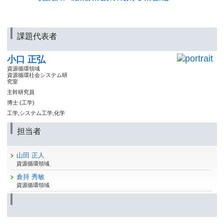
課題代表者
小口 正弘
資源循環領域
資源循環社会システム研
究室
主幹研究員
博士 (工学)
工学,システム工学,化学
担当者
山田 正人
資源循環領域
倉持 秀敏
資源循環領域