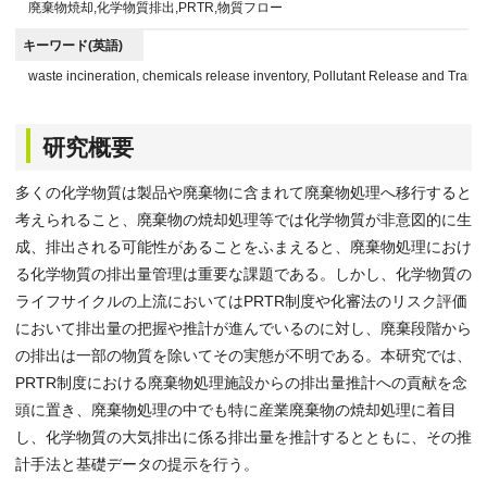
廃棄物焼却,化学物質排出,PRTR,物質フロー
キーワード(英語)
waste incineration, chemicals release inventory, Pollutant Release and Transf
研究概要
多くの化学物質は製品や廃棄物に含まれて廃棄物処理へ移行すると
考えられること、廃棄物の焼却処理等では化学物質が非意図的に生
成、排出される可能性があることをふまえると、廃棄物処理におけ
る化学物質の排出量管理は重要な課題である。しかし、化学物質の
ライフサイクルの上流においてはPRTR制度や化審法のリスク評価
において排出量の把握や推計が進んでいるのに対し、廃棄段階から
の排出は一部の物質を除いてその実態が不明である。本研究では、
PRTR制度における廃棄物処理施設からの排出量推計への貢献を念
頭に置き、廃棄物処理の中でも特に産業廃棄物の焼却処理に着目
し、化学物質の大気排出に係る排出量を推計するとともに、その推
計手法と基礎データの提示を行う。