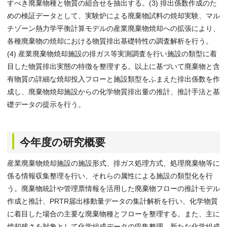
すべき廃棄物種と物質の組合せを抽出する。(3) 排出係数作成のた
めの検証データとして、実験炉による廃棄物試料の焼却実験、マル
チゾーン熱力学平衡計算モデルの産業廃棄物焼却への拡張により、
各種廃棄物の焼却における物質排出基礎特性の調査解析を行う。
(4) 産業廃棄物焼却施設の排ガス等実測調査を行い施設の類型に着
目した物質排出実態の特徴を整理する。以上に基づいて廃棄物と含
有物質の詳細な焼却投入フローと施設類型をふまえた排出係数を作
成し、廃棄物焼却施設からの化学物質排出量の推計、推計手法と基
礎データの提示を行う。
今年度の研究概要
産業廃棄物焼却施設の施設形式、排ガス処理方式、処理廃棄物等に
係る情報収集整理を行い、それらの属性による施設の類型化を行
う。廃棄物統計や管理票情報を活用した廃棄物フローの推計モデル
作成と推計、PRTR届出移動量データの集計解析を行い、化学物質
に着目した場合の主要な廃棄物種とフローを整理する。また、主に
焼却残さを対象として化学組成データの収集整理、新たな化学組成