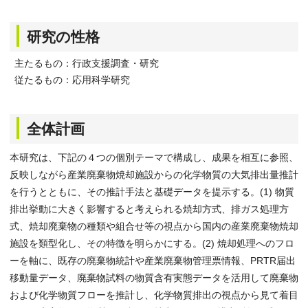
研究の性格
主たるもの：行政支援調査・研究
従たるもの：応用科学研究
全体計画
本研究は、下記の４つの個別テーマで構成し、成果を相互に参照、
反映しながら産業廃棄物焼却施設からの化学物質の大気排出量推計
を行うとともに、その推計手法と基礎データを提示する。(1) 物質
排出挙動に大きく影響すると考えられる焼却方式、排ガス処理方
式、焼却廃棄物の種類や組合せ等の視点から国内の産業廃棄物焼却
施設を類型化し、その特徴を明らかにする。(2) 焼却処理へのフロ
ーを軸に、既存の廃棄物統計や産業廃棄物管理票情報、PRTR届出
移動量データ、廃棄物試料の物質含有実態データを活用して廃棄物
および化学物質フローを推計し、化学物質排出の視点から見て着目