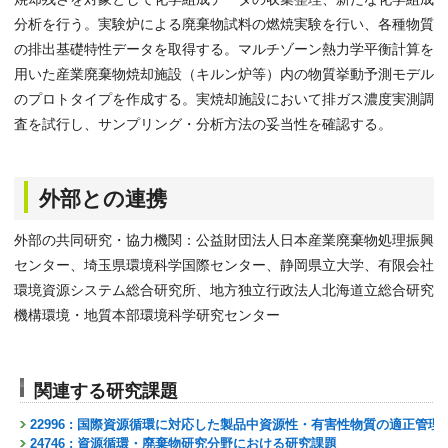
分析を行う。実験炉による廃棄物試料の燃焼実験を行い、各種物質
の排出基礎特性データを取得する。マルチゾーン熱力学平衡計算を
用いた産業廃棄物焼却施設（キルン炉等）内の物質挙動予測モデル
のプロトタイプを作成する。実焼却施設において排ガス濃度実測調
査を試行し、サンプリング・分析方法の妥当性を確認する。
外部との連携
外部の共同研究・協力機関：公益財団法人日本産業廃棄物処理振興
センター、埼玉県環境科学国際センター、静岡県立大学、有限会社
環境資源システム総合研究所、地方独立行政法人北海道立総合研究
機構環境・地質本部環境科学研究センター
関連する研究課題
22996 : 国際資源循環に対応した製品中資源性・有害性物質の適正管理
24746 : 資源循環・廃棄物研究分野における研究課題