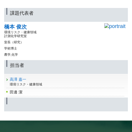
課題代表者
橋本 俊次
環境リスク・健康領域
計測化学研究室
室長（研究）
学術博士
農学,化学
担当者
高澤 嘉一
環境リスク・健康領域
田邊 潔