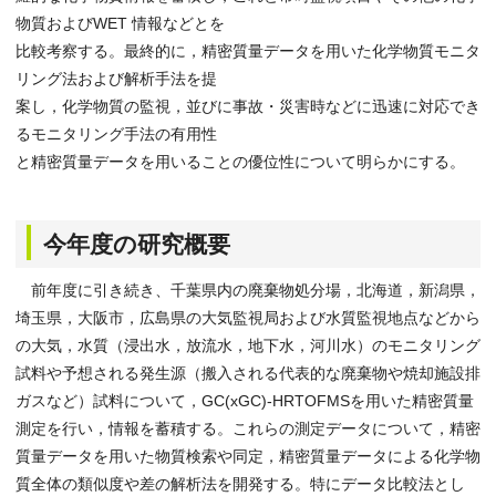
物質およびWET 情報などとを
比較考察する。最終的に，精密質量データを用いた化学物質モニタ
リング法および解析手法を提
案し，化学物質の監視，並びに事故・災害時などに迅速に対応でき
るモニタリング手法の有用性
と精密質量データを用いることの優位性について明らかにする。
今年度の研究概要
前年度に引き続き、千葉県内の廃棄物処分場，北海道，新潟県，
埼玉県，大阪市，広島県の大気監視局および水質監視地点などから
の大気，水質（浸出水，放流水，地下水，河川水）のモニタリング
試料や予想される発生源（搬入される代表的な廃棄物や焼却施設排
ガスなど）試料について，GC(xGC)-HRTOFMSを用いた精密質量
測定を行い，情報を蓄積する。これらの測定データについて，精密
質量データを用いた物質検索や同定，精密質量データによる化学物
質全体の類似度や差の解析法を開発する。特にデータ比較法とし