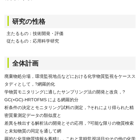
研究の性格
主たるもの：技術開発・評価
従たるもの：応用科学研究
全体計画
廃棄物処分場，環境監視地点などにおける化学物質監視をケースス
タディとして，?網羅的化
学物質モニタリングに適したサンプリング法の開発と改良，?
GC(×GC)-HRTOFMS による網羅的分
析条件の決定とモニタリング試料の測定，?それにより得られた精
密質量測定データの類似度と
差異を検出する解析法の開発とその応用，?可能な限りの物質検索
と未知物質の同定を通して網
羅的な化学物質情報を蓄積し，これと常時監視項目やその他の化学