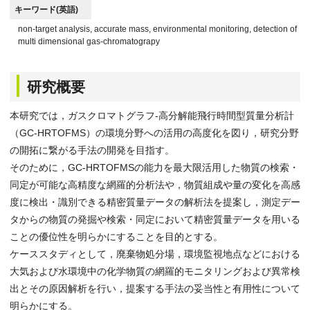
キーワード(英語)
non-target analysis, accurate mass, environmental monitoring, detection of 
multi dimensional gas-chromatograpy
研究概要
本研究では，ガスクロマトグラフ-高分解能飛行時間型質量分析計
（GC-HRTOFMS）の環境分野への活用の高度化を図り，研究分野
の開拓に繋がる手法の開発を目指す。
そのために，GC-HRTOFMSの能力を最大限活用した物質の検索・
同定が可能な高精度な網羅的分析法や，物質組成や量の変化を高感
度に検出・識別できる精密質量データの解析法を提案し，測定デー
タからの物質の発掘や検索・同定において精密質量データを用いる
ことの優位性を明らかにすることを目的とする。
ケーススタディとして，廃棄物処分場，環境監視地点などにおける
大気および水環境中の化学物質の網羅的モニタリングおよび異常検
出とその原因解析を行い，提案する手法の妥当性と有用性について
明らかにする。