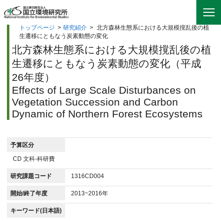
トップページ
>
研究紹介
>
北方森林生態系における大規模撹乱後の植
生遷移にともなう炭素動態の変化
北方森林生態系における大規模撹乱後の植
生遷移にともなう炭素動態の変化（平成
26年度）
Effects of Large Scale Disturbances on
Vegetation Succession and Carbon
Dynamic of Northern Forest Ecosystems
予算区分
CD 文科-科研費
研究課題コード
1316CD004
開始/終了年度
2013~2016年
キーワード(日本語)