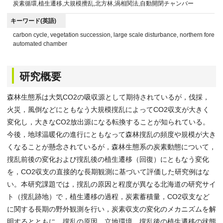
炭素循環,植生遷移,大規模攪乱,北方林,渦相関法,自動開閉チャンバー
キーワード(英語)
carbon cycle, vegetation succession, large scale disturbance, northern forest,
automated chamber
研究概要
森林生態系は大気CO2の吸収源として期待されているが，伐採，
火災，風倒などにともなう大規模撹乱によってCO2収支が大きく
変化し，大きなCO2放出源になる転換することが知られている。
今後，地球温暖化の進行にともなって森林撹乱の頻度や規模が大き
くなることが懸念されているが，森林生態系の炭素動態について，
撹乱前後の変化および撹乱後の植生遷移（回復）にともなう変化
を，CO2収支の直接的な長期観測に基づいて評価した研究例はな
い。本研究課題では，撹乱の原因と程度が異なる北海道の研究サイ
ト（撹乱跡地）で，植生遷移の過程，炭素蓄積量，CO2収支など
に関する長期の野外観測を行い，炭素収支の変化のメカニズムを解
明するとともに，撹乱の原因，立地環境，撹乱後の植生遷移の状態