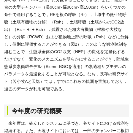
台の大型チャンバー（長90cm×幅90cm×高150cm）をいくつかの
条件で適用することで，REを根の呼吸（Rr），土壌中の微生物呼
吸（土壌有機物の分解）（Rsh），土壌呼吸（土壌からのCO2放
出）（Rs = Rr + Rsh），残置された粗大有機物（根株や大枝な
ど）の分解（RCWD）および植物地上部の呼吸（Rab）などに分解
し，個別に評価することができる（図2）。このような観測体制を
組むことで，生態系全体のCO2収支（NEP）の変化を定量化する
だけでなく，変化のメカニズムを明らかにすることができ，陸域生
態系炭素循環モデル（Biome-BGCを適用）の素過程サブモデルの
パラメータを最適化することが可能となる。なお，既存の研究サイ
ト（苫小牧Aと天塩）では，すでにこれらの観測を実施しており，
過去のデータが利用可能である。
今年度の研究概要
来年度は、確立したシステムに基づき、各サイトにおける観測を
継続する。また、天塩サイトにおいては、一部のチャンバーに根切