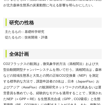
が北方森林生態系の炭素動態に与える影響を明らかにしたい。
研究の性格
主たるもの：基礎科学研究
従たるもの：技術開発・評価
全体計画
CO2フラックスの観測は，微気象学的方法（渦相関法）および大
型自動開閉型チャンバーシステムを用いて行う。渦相関法は，森林
などの陸域生態系と大気との間の正味CO2交換量（NEP）を測定
する標準的な方法で，課題申請者の3名は，日本（JapanFlux）お
よびアジア（AsiaFlux）の観測研究ネットワークの代表あるいは運
営委員を務めている。経験的なモデルを適用することで，実測され
たNEP（= GPP + RE）を生態系光合成（GPP，CO2吸収）と生態
系呼吸（RE，CO2放出）に分配することができる。また，複数20