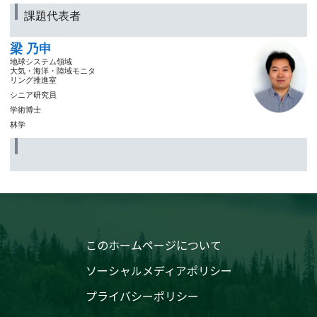
課題代表者
梁 乃申
地球システム領域
大気・海洋・陸域モニタ
リング推進室
シニア研究員
学術博士
林学
このホームページについて
ソーシャルメディアポリシー
プライバシーポリシー