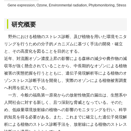
Gene expression, Ozone, Environmental radiation, Phytomonitoring, Stress d
研究概要
野外における植物のストレス診断、及び植物を用いた環境モニタ
リングを行うための分子的メカニズムに基づく手法の開発・確立
と、その高度化を図ることを目的とする。
近年、対流圏オゾン濃度上昇の影響による森林の減少や農作物の減
収等が強く懸念されていることから、中長期的なオゾンによる植物
被害の実態把握を行うとともに、遺伝子発現解析等による植物のオ
ゾンストレス診断手法を開発し、実際のオゾンによる植物被害調査
へ利用を拡大している。
一方、今般の福島第一原発からの放射性物質の漏出は、生態系や
人間社会に対する新しく、且つ深刻な脅威となっている。そのた
め、低線量環境放射線の植物への影響のモニタリングを行い、科学
的知見を得る必要がある。また、これまでに確立した遺伝子発現解
析による植物のストレス診断手法を、放射線による植物のストレス