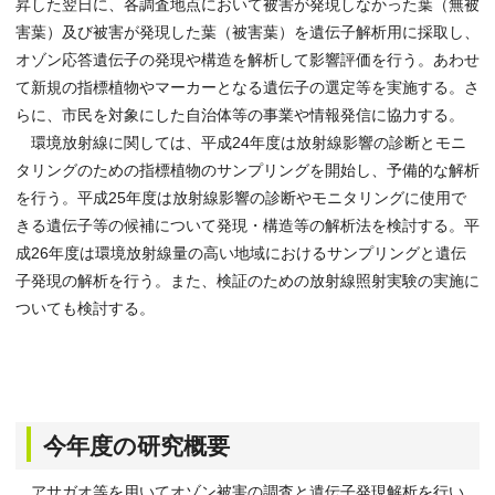
昇した翌日に、各調査地点において被害が発現しなかった葉（無被
害葉）及び被害が発現した葉（被害葉）を遺伝子解析用に採取し、
オゾン応答遺伝子の発現や構造を解析して影響評価を行う。あわせ
て新規の指標植物やマーカーとなる遺伝子の選定等を実施する。さ
らに、市民を対象にした自治体等の事業や情報発信に協力する。
環境放射線に関しては、平成24年度は放射線影響の診断とモニ
タリングのための指標植物のサンプリングを開始し、予備的な解析
を行う。平成25年度は放射線影響の診断やモニタリングに使用で
きる遺伝子等の候補について発現・構造等の解析法を検討する。平
成26年度は環境放射線量の高い地域におけるサンプリングと遺伝
子発現の解析を行う。また、検証のための放射線照射実験の実施に
ついても検討する。
今年度の研究概要
アサガオ等を用いてオゾン被害の調査と遺伝子発現解析を行い、