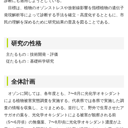
診断にも適用しようとしている。
目標は、植物のオゾンストレスや放射線影響を指標植物の遺伝子
発現解析等によって診断する手法を確立・高度化するとともに、市
民の理解を深めるために研究結果の普及を図ることである。
研究の性格
主たるもの：技術開発・評価
従たるもの：基礎科学研究
全体計画
オゾンに関しては、各年度とも、7〜8月に光化学オキシダント
による植物被害実態調査を実施する。代表県では各県で実施した調
査の情報を収集し、とりまとめる。並行して、野外で生育させたア
サガオの葉を、光化学オキシダントによる被害が観察される前
（5〜6月頃）の無傷葉、7〜8月頃に光化学オキシダント濃度が上