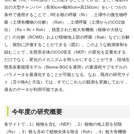
台の大型チャンバー（長90cm×幅90cm×高150cm）をいくつかの
条件で適用することで，REを根の呼吸（Rr），土壌中の微生物呼
吸（土壌有機物の分解）（Rsh），土壌呼吸（土壌からのCO2放
出）（Rs = Rr + Rsh），残置された粗大有機物（根株や大枝な
ど）の分解（RCWD）および植物地上部の呼吸（Rab）などに分解
し，個別に評価することができる（図2）。このような観測体制を
組むことで，生態系全体のCO2収支（NEP）の変化を定量化する
だけでなく，変化のメカニズムを明らかにすることができ，陸域生
態系炭素循環モデル（Biome-BGCを適用）の素過程サブモデルの
パラメータを最適化することが可能となる。なお，既存の研究サイ
ト（苫小牧Aと天塩）では，すでにこれらの観測を実施しており，
過去のデータが利用可能である。
今年度の研究概要
各サイトで，1）植物を含む（NEP），2）植物の地上部を切除
（Rs），3）根も含めて植物全体を除去（Rsh），4）粗大有機物