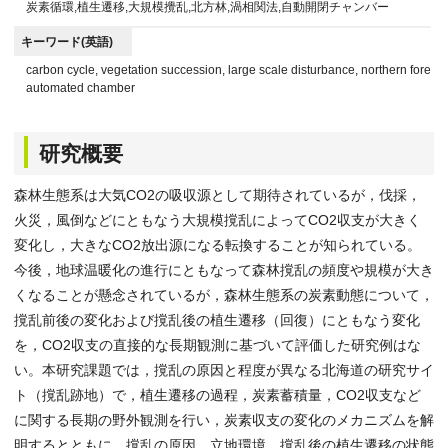
炭素循環,植生遷移,大規模攪乱,北方林,渦相関法,自動開閉チャンバー
キーワード(英語)
carbon cycle, vegetation succession, large scale disturbance, northern forest,
automated chamber
研究概要
森林生態系は大気CO2の吸収源として期待されているが，伐採，
火災，風倒などにともなう大規模撹乱によってCO2収支が大きく
変化し，大きなCO2放出源になる転換することが知られている。
今後，地球温暖化の進行にともなって森林撹乱の頻度や規模が大き
くなることが懸念されているが，森林生態系の炭素動態について，
撹乱前後の変化および撹乱後の植生遷移（回復）にともなう変化
を，CO2収支の直接的な長期観測に基づいて評価した研究例はな
い。本研究課題では，撹乱の原因と程度が異なる北海道の研究サイ
ト（撹乱跡地）で，植生遷移の過程，炭素蓄積量，CO2収支など
に関する長期の野外観測を行い，炭素収支の変化のメカニズムを解
明するとともに，撹乱の原因，立地環境，撹乱後の植生遷移の状態