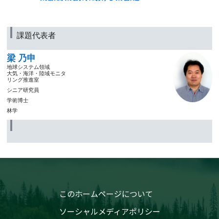
課題代表者
梁 乃申
地球システム領域
大気・海洋・陸域モニタ
リング推進室
シニア研究員
学術博士
林学
このホームページについて
ソーシャルメディアポリシー