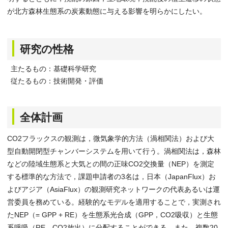
が北方森林生態系の炭素動態に与える影響を明らかにしたい。
研究の性格
主たるもの：基礎科学研究
従たるもの：技術開発・評価
全体計画
CO2フラックスの観測は，微気象学的方法（渦相関法）および大
型自動開閉型チャンバーシステムを用いて行う。渦相関法は，森林
などの陸域生態系と大気との間の正味CO2交換量（NEP）を測定
する標準的な方法で，課題申請者の3名は，日本（JapanFlux）お
よびアジア（AsiaFlux）の観測研究ネットワークの代表あるいは運
営委員を務めている。経験的なモデルを適用することで，実測され
たNEP（= GPP + RE）を生態系光合成（GPP，CO2吸収）と生態
系呼吸（RE，CO2放出）に分配することができる。また，複数20