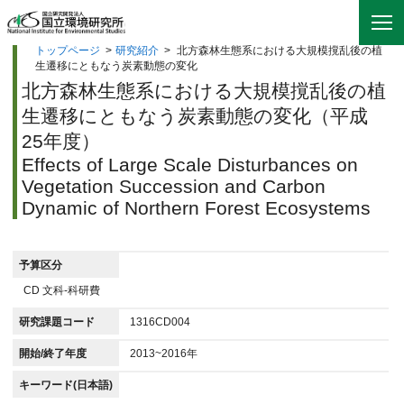
トップページ
>
研究紹介
>
北方森林生態系における大規模撹乱後の植
生遷移にともなう炭素動態の変化
北方森林生態系における大規模撹乱後の植
生遷移にともなう炭素動態の変化（平成
25年度）
Effects of Large Scale Disturbances on
Vegetation Succession and Carbon
Dynamic of Northern Forest Ecosystems
予算区分
CD 文科-科研費
研究課題コード
1316CD004
開始/終了年度
2013~2016年
キーワード(日本語)