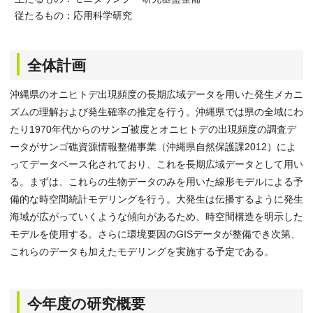
従たるもの：応用科学研究
全体計画
沖縄県のオニヒトデ出現頻度の長期広域データを用いた発生メカニ
ズムの理解および発生確率の推定を行う。沖縄県では県の全域にわ
たり1970年代からのサンゴ被度とオニヒトデの出現頻度の調査デ
ータがサンゴ礁資源情報整備事業（沖縄県自然保護課2012）によ
ってデータベース化されており、これを長期広域データとして用い
る。まずは、これらの生物データのみを用いた線形モデルによる予
備的な時空間統計モデリングを行う。大発生は伝播するように発生
海域が広がっていくような傾向があるため、時空間構造を明示した
モデルを使用する。さらに環境要因のGISデータが整備でき次第、
これらのデータも加えたモデリングを実施する予定である。
今年度の研究概要