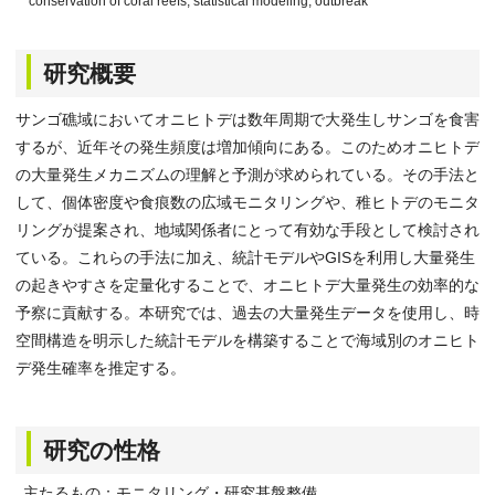
conservation of coral reefs, statistical modeling, outbreak
研究概要
サンゴ礁域においてオニヒトデは数年周期で大発生しサンゴを食害
するが、近年その発生頻度は増加傾向にある。このためオニヒトデ
の大量発生メカニズムの理解と予測が求められている。その手法と
して、個体密度や食痕数の広域モニタリングや、稚ヒトデのモニタ
リングが提案され、地域関係者にとって有効な手段として検討され
ている。これらの手法に加え、統計モデルやGISを利用し大量発生
の起きやすさを定量化することで、オニヒトデ大量発生の効率的な
予察に貢献する。本研究では、過去の大量発生データを使用し、時
空間構造を明示した統計モデルを構築することで海域別のオニヒト
デ発生確率を推定する。
研究の性格
主たるもの：モニタリング・研究基盤整備