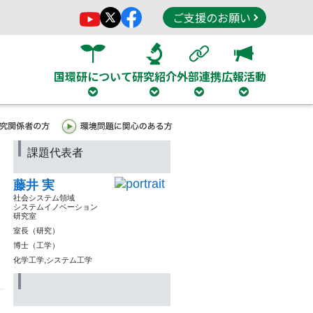
ご支援のお願い
国環研について
研究紹介
外部連携
広報活動
課題代表者
藤井 実
社会システム領域
システムイノベーション
研究室
室長（研究）
博士（工学）
化学工学,システム工学