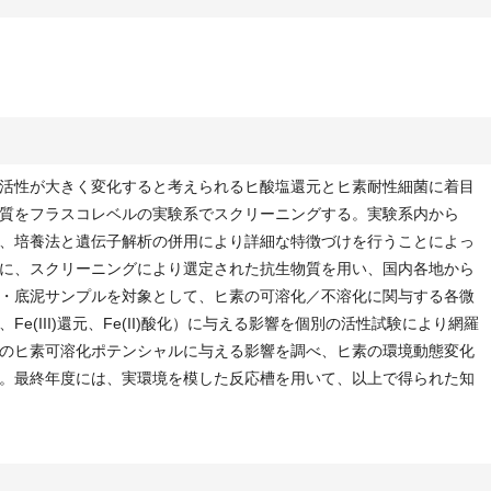
活性が大きく変化すると考えられるヒ酸塩還元とヒ素耐性細菌に着目
質をフラスコレベルの実験系でスクリーニングする。実験系内から
、培養法と遺伝子解析の併用により詳細な特徴づけを行うことによっ
に、スクリーニングにより選定された抗生物質を用い、国内各地から
・底泥サンプルを対象として、ヒ素の可溶化／不溶化に関与する各微
e(III)還元、Fe(II)酸化）に与える影響を個別の活性試験により網羅
のヒ素可溶化ポテンシャルに与える影響を調べ、ヒ素の環境動態変化
。最終年度には、実環境を模した反応槽を用いて、以上で得られた知