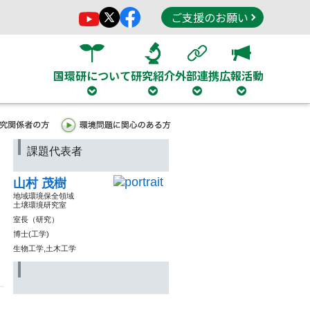
ご支援のお願い
国環研について
研究紹介
外部連携
広報活動
課題代表者
山村 茂樹
地域環境保全領域
土壌環境研究室
室長（研究）
博士(工学)
生物工学,土木工学