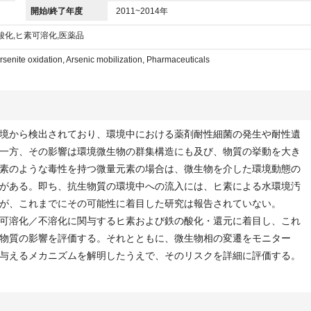
開始/終了年度
2011~2014年
酸化,ヒ素可溶化,医薬品
rsenite oxidation, Arsenic mobilization, Pharmaceuticals
境から検出されており、環境中における薬剤耐性細菌の発生や耐性遺
一方、その影響は環境微生物の群集構造にも及び、物質の挙動を大き
素のような毒性を持つ微量元素の場合は、微生物を介した環境動態の
がある。即ち、抗生物質の環境中への流入には、ヒ素による水環境汚
が、これまでにその可能性に着目した研究は報告されていない。
可溶化／不溶化に関与するヒ素および鉄の酸化・還元に着目し、これ
物質の影響を評価する。それとともに、微生物相の変遷をモニター
与えるメカニズムを解明したうえで、そのリスクを詳細に評価する。