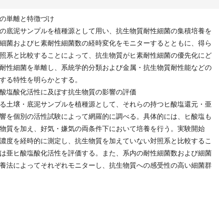
の単離と特徴づけ
の底泥サンプルを植種源として用い、抗生物質耐性細菌の集積培養を
細菌およびヒ素耐性細菌数の経時変化をモニターするとともに、得ら
照系と比較することによって、抗生物質がヒ素耐性細菌の優先化にど
耐性細菌を単離し、系統学的分類および金属・抗生物質耐性能などの
する特性を明らかとする。
酸塩酸化活性に及ぼす抗生物質の影響の評価
る土壌・底泥サンプルを植種源として、それらの持つヒ酸塩還元・亜
響を個別の活性試験によって網羅的に調べる。具体的には、ヒ酸塩も
物質を加え、好気・嫌気の両条件下において培養を行う。実験開始
濃度を経時的に測定し、抗生物質を加えていない対照系と比較するこ
は亜ヒ酸塩酸化活性を評価する。また、系内の耐性細菌数および細菌
養法によってそれぞれモニターし、抗生物質への感受性の高い細菌群