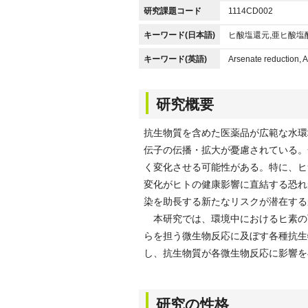
研究課題コード
1114CD002
キーワード(日本語)
ヒ酸塩還元,亜ヒ酸塩
キーワード(英語)
Arsenate reduction, A
研究概要
抗生物質を含めた医薬品が広範な水環
伝子の伝播・拡大が憂慮されている。
く変化させる可能性がある。特に、ヒ
変化がヒトの健康影響に直結する恐れ
染を助長する新たなリスクが潜在する
本研究では、環境中におけるヒ素の
らを担う微生物反応に及ぼす各種抗生
し、抗生物質が各微生物反応に影響を
研究の性格