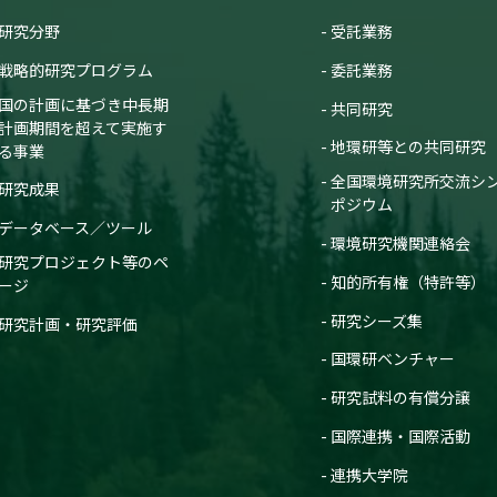
研究分野
受託業務
戦略的研究プログラム
委託業務
国の計画に基づき中長期
共同研究
計画期間を超えて実施す
地環研等との共同研究
る事業
全国環境研究所交流シ
研究成果
ポジウム
データベース／ツール
環境研究機関連絡会
研究プロジェクト等のペ
知的所有権（特許等）
ージ
研究シーズ集
研究計画・研究評価
国環研ベンチャー
研究試料の有償分譲
国際連携・国際活動
連携大学院