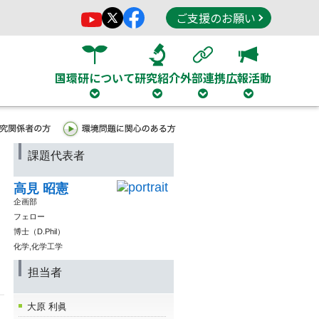
ご支援のお願い
国環研について
研究紹介
外部連携
広報活動
課題代表者
高見 昭憲
企画部
フェロー
博士（D.Phil）
化学,化学工学
担当者
大原 利眞