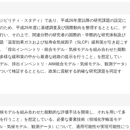
ジビリティ・スタディ）であり、平成26年度以降の研究課題の設定に
のため、平成25年度に基礎調査及び国際動向を整理するとともに、デ
行い、その上で、関連分野の研究者の国際的・学際的な研究体制及び
題「温室効果ガスおよび短寿命気候因子（SLCP）緩和策が引き起こす
、「排出インベントリ・統合モデル・気候モデルを組み合わせた能動
多様な緩和策の中から最適な経路の提示を行うこと」を想定してい
デル、排出インベントリ・AIM統合モデル・気候モデル、観測データ）
ついて検証するとともに、政策に貢献する的確な研究課題を同定す
候モデルを組み合わせた能動的な評価手法を開発し、それを用いて多
を行うこと」を想定している。必要な要素技術（領域化学輸送モデ
デル・気候モデル、観測データ）について、適用可能性や実現可能性につ