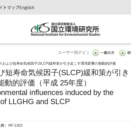
イトマップ
English
ユーザー別ナビ |
スおよび短寿命気候因子(SLCP)緩和策が引き起こす環境影響の能動的評価
短寿命気候因子(SLCP)緩和策が引き
動的評価（平成 25年度）
onmental influences induced by the
s of LLGHG and SLCP
） RF-1302