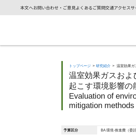
本文へ
お問い合わせ・ご意見
よくあるご質問
交通アクセス
サ
トップページ
>
研究紹介
>
温室効果ガ
温室効果ガスおよび
起こす環境影響の能
Evaluation of envir
mitigation method
予算区分
BA 環境-推進費（委託費