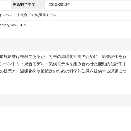
開始/終了年度
2013~2013年
インベントリ,統合モデル,気候モデル
ntory, AIM, GCM
候・環境影響は複雑であるが、将来の温暖化抑制のために、影響評価を行
ンベントリ・統合モデル・気候モデルを組み合わせた能動的な評価手
の提示と、温暖化抑制策策定のための科学的知見を提供する課題につ