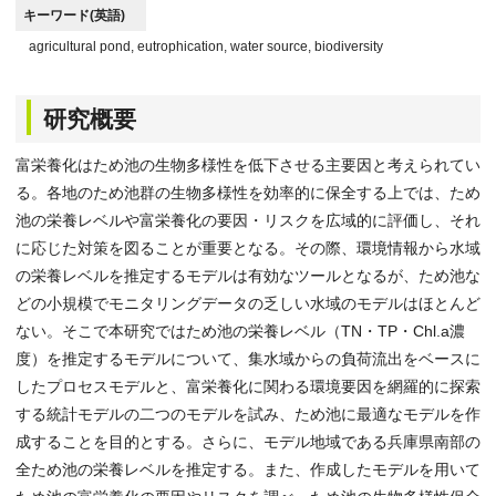
キーワード(英語)
agricultural pond, eutrophication, water source, biodiversity
研究概要
富栄養化はため池の生物多様性を低下させる主要因と考えられてい
る。各地のため池群の生物多様性を効率的に保全する上では、ため
池の栄養レベルや富栄養化の要因・リスクを広域的に評価し、それ
に応じた対策を図ることが重要となる。その際、環境情報から水域
の栄養レベルを推定するモデルは有効なツールとなるが、ため池な
どの小規模でモニタリングデータの乏しい水域のモデルはほとんど
ない。そこで本研究ではため池の栄養レベル（TN・TP・Chl.a濃
度）を推定するモデルについて、集水域からの負荷流出をベースに
したプロセスモデルと、富栄養化に関わる環境要因を網羅的に探索
する統計モデルの二つのモデルを試み、ため池に最適なモデルを作
成することを目的とする。さらに、モデル地域である兵庫県南部の
全ため池の栄養レベルを推定する。また、作成したモデルを用いて