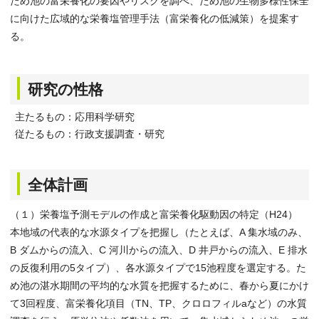
ため池の富栄養化の要因やリスクを調べ、ため池の生物多様性保全
に向けた広域的な栄養塩管理手法（富栄養化の低減策）を提案す
る。
研究の性格
主たるもの：応用科学研究
従たるもの：行政支援調査・研究
全体計画
（１）栄養塩予測モデルの作成と富栄養化駆動因の特定（H24）
本地域の代表的な水源タイプを把握し（たとえば、A 集水域のみ、
B ダムからの流入、C 河川からの流入、D 井戸からの流入、E 排水
の反復利用の5タイプ）、各水源タイプで15池程度を選定する。た
め池の湛水期間の平均的な水質を把握するために、春から夏にかけ
て3回程度、富栄養化項目（TN、TP、クロロフィルaなど）の水質