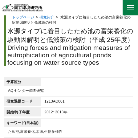
トップページ
>
研究紹介
>
水源タイプに着目したため池の富栄養化の
駆動因解明と低減策の検討
水源タイプに着目したため池の富栄養化の
駆動因解明と低減策の検討（平成 25年度）
Driving forces and mitigation measures of
eutrophication of agricultural ponds
focusing on water source types
予算区分
AQ センター調査研究
研究課題コード
1213AQ001
開始/終了年度
2012~2013年
キーワード(日本語)
ため池,富栄養化,水源,生物多様性