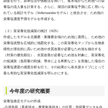
調査を行う。原単位法や係数法を用いて、集水域からため池への栄
養塩の流入量を計算する。さらに、湖沼の栄養塩予測に広く用いら
れている統計モデル（Vollenweiderモデル）と統合させ、ため池の
栄養塩濃度予測モデルを作成する。
（２）富栄養化低減策の検討（H25）
作成したモデルを北播磨・東播磨全域のため池に適用し、ため池の
栄養塩状態を広域的に地図化する。この富栄養化マップから生物多
様性が潜在的に高いため池や水質改善が必要なため池を抽出する
（対策の優先順位）。水質改善が必要なため池を対象に、富栄養化
の低減策（負荷量の削減、導水による希釈など）を実施した場合の
栄養塩濃度の感度分析を行う。その結果から各水源タイプにとって
最も有効な富栄養化低減策を明らかにする。
今年度の研究概要
栄養塩推定モデルの作成
-点源負荷（畜産排水・農業集落排水）の位置・負荷量データを自