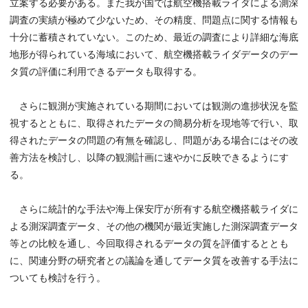
立案する必要がある。また我が国では航空機搭載ライダによる測深
調査の実績が極めて少ないため、その精度、問題点に関する情報も
十分に蓄積されていない。このため、最近の調査により詳細な海底
地形が得られている海域において、航空機搭載ライダデータのデー
タ質の評価に利用できるデータも取得する。
さらに観測が実施されている期間においては観測の進捗状況を監
視するとともに、取得されたデータの簡易分析を現地等で行い、取
得されたデータの問題の有無を確認し、問題がある場合にはその改
善方法を検討し、以降の観測計画に速やかに反映できるようにす
る。
さらに統計的な手法や海上保安庁が所有する航空機搭載ライダに
よる測深調査データ、その他の機関が最近実施した測深調査データ
等との比較を通し、今回取得されるデータの質を評価するととも
に、関連分野の研究者との議論を通してデータ質を改善する手法に
ついても検討を行う。