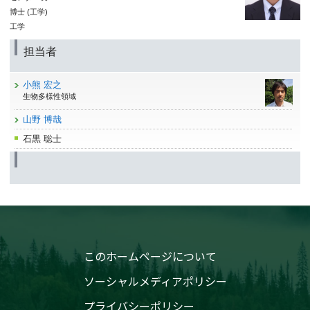
博士 (工学)
工学
担当者
小熊 宏之
生物多様性領域
山野 博哉
石黒 聡士
このホームページについて
ソーシャルメディアポリシー
プライバシーポリシー