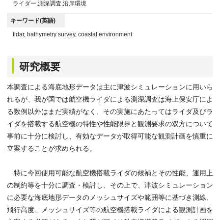
ライダー,測深調査,沿岸環境
キーワード(英語)
lidar, bathymetry survey, coastal environment
研究概要
本調査による海底地形データは主に津波シミュレーションに用いら
れるが、我が国では航空機ライダによる測深調査は海上保安庁によ
る数例以外はまだ実績がなく、その実施にあたってはライダ及びラ
イダを搭載する航空機の特性や性能限界と観測要求の双方について
事前に十分に検討し、有効なデータが取得可能な観測計画を慎重に
立案することが求められる。
特に今回使用可能な航空機搭載ライダの候補とその性能、運用上
の制約等を十分に調査・検討し、その上で、津波シミュレーション
に必要な海底地形データのメッシュサイズや範囲等に基づき測線、
飛行高度、メッシュサイズ等の航空機搭載ライダによる観測計画を