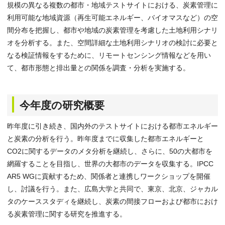
規模の異なる複数の都市・地域テストサイトにおける、炭素管理に
利用可能な地域資源（再生可能エネルギー、バイオマスなど）の空
間分布を把握し、都市や地域の炭素管理を考慮した土地利用シナリ
オを分析する。また、空間詳細な土地利用シナリオの検討に必要と
なる検証情報をするために、リモートセンシング情報などを用い
て、都市形態と排出量との関係を調査・分析を実施する。
今年度の研究概要
昨年度に引き続き、国内外のテストサイトにおける都市エネルギー
と炭素の分析を行う。昨年度までに収集した都市エネルギーと
CO2に関するデータのメタ分析を継続し、さらに、50の大都市を
網羅することを目指し、世界の大都市のデータを収集する。IPCC
AR5 WGに貢献するため、関係者と連携しワークショップを開催
し、討議を行う。また、広島大学と共同で、東京、北京、ジャカル
タのケーススタディを継続し、炭素の間接フローおよび都市におけ
る炭素管理に関する研究を推進する。