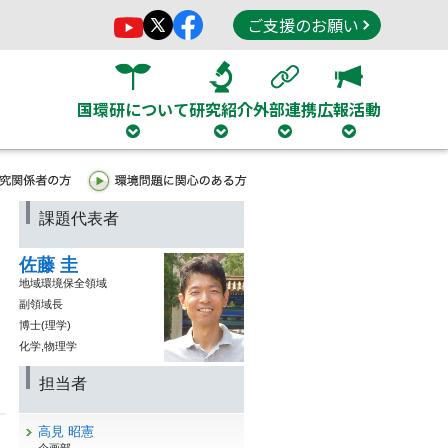
ご支援のお願い
国環研について
研究紹介
外部連携
広報活動
課題代表者
佐藤 圭
地域環境保全領域
副領域長
博士(理学)
化学,物理学
担当者
高見 昭憲