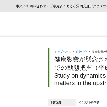
本文へ
お問い合わせ・ご意見
よくあるご質問
交通アクセス
サ
トップページ
>
研究紹介
>
健康影響が
健康影響が懸念され
での動態把握（平成
Study on dynamics o
matters in the upst
予算区分
CD 文科-科研費