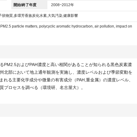
開始/終了年度
2008~2012年
粒子状物質,多環芳香族炭化水素,大気汚染,健康影響
 PM2.5 particle matters, polycyclic aromatic hydrocarbon, air pollution, impact on
PM2.5およびPAH濃度と高い相関があることが知られる黒色炭素濃
州北部において地上通年観測を実施し、濃度レベルおよび季節変動を
含まれる主要化学成分や微量の有害成分（PAH,重金属）の濃度レベル、
質プロセスを調べる（環境研、名古屋大）。