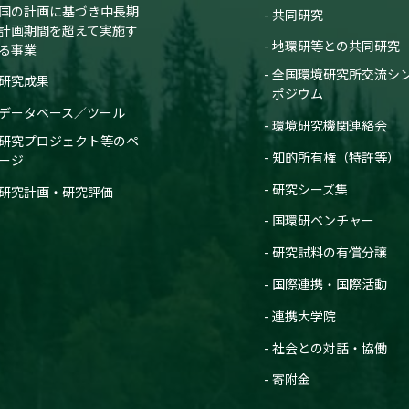
国の計画に基づき中長期
共同研究
計画期間を超えて実施す
地環研等との共同研究
る事業
全国環境研究所交流シ
研究成果
ポジウム
データベース／ツール
環境研究機関連絡会
研究プロジェクト等のペ
知的所有権（特許等）
ージ
研究シーズ集
研究計画・研究評価
国環研ベンチャー
研究試料の有償分譲
国際連携・国際活動
連携大学院
社会との対話・協働
寄附金