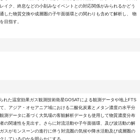
レイク、終息などの小刻みなイベントとの対応関係がみられるかどう
通した物質交換や成層圏の子午面循環との関わりも含めて解析し、 物
を目指す。
られた温室効果ガス観測技術衛星GOSATによる観測データや地上FTS
て、アジア・オセアニア域における二酸化炭素とメタン濃度の水平分
観測データに基づく大気場の客観解析データも使用して物質濃度分布
者の関連性を見出す。さらに対流活動や子午面循環、及び波活動の解
ガスがモンスーンの進行に伴う対流圏の気候や降水活動及び成層圏の
クしているのかを明らかにする。