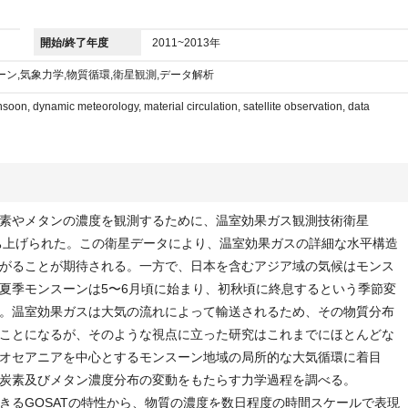
開始/終了年度
2011~2013年
ーン,気象力学,物質循環,衛星観測,データ解析
on, dynamic meteorology, material circulation, satellite observation, data
素やメタンの濃度を観測するために、温室効果ガス観測技術衛星
ら打ち上げられた。この衛星データにより、温室効果ガスの詳細な水平構造
がることが期待される。一方で、日本を含むアジア域の気候はモンス
夏季モンスーンは5〜6月頃に始まり、初秋頃に終息するという季節変
。温室効果ガスは大気の流れによって輸送されるため、その物質分布
ことになるが、そのような視点に立った研究はこれまでにほとんどな
オセアニアを中心とするモンスーン地域の局所的な大気循環に着目
炭素及びメタン濃度分布の変動をもたらす力学過程を調べる。
るGOSATの特性から、物質の濃度を数日程度の時間スケールで表現