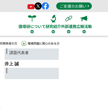
ご支援のお願い
国環研について
研究紹介
外部連携
広報活動
課題代表者
井上 誠