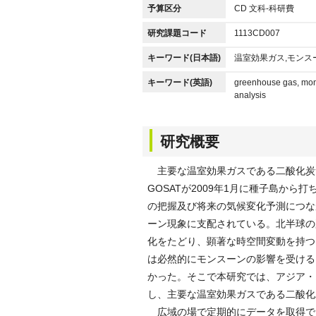
予算区分
CD 文科-科研費
研究課題コード
1113CD007
キーワード(日本語)
温室効果ガス,モンス
キーワード(英語)
greenhouse gas, monso
analysis
研究概要
主要な温室効果ガスである二酸化炭
GOSATが2009年1月に種子島か
の把握及び将来の気候変化予測につな
ーン現象に支配されている。北半球の
化をたどり、顕著な時空間変動を持つ
は必然的にモンスーンの影響を受ける
かった。そこで本研究では、アジア・
し、主要な温室効果ガスである二酸化
広域の場で定期的にデータを取得でき