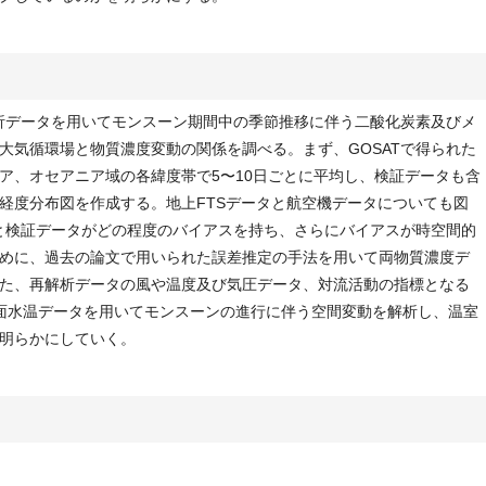
析データを用いてモンスーン期間中の季節推移に伴う二酸化炭素及びメ
大気循環場と物質濃度変動の関係を調べる。まず、GOSATで得られた
ア、オセアニア域の各緯度帯で5〜10日ごとに平均し、検証データも含
経度分布図を作成する。地上FTSデータと航空機データについても図
タと検証データがどの程度のバイアスを持ち、さらにバイアスが時空間的
めに、過去の論文で用いられた誤差推定の手法を用いて両物質濃度デ
た、再解析データの風や温度及び気圧データ、対流活動の指標となる
や海面水温データを用いてモンスーンの進行に伴う空間変動を解析し、温室
明らかにしていく。