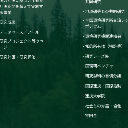
国の計画に基づき中長期
共同研究
計画期間を超えて実施す
地環研等との共同研究
る事業
全国環境研究所交流シ
研究成果
ポジウム
データベース／ツール
環境研究機関連絡会
研究プロジェクト等のペ
知的所有権（特許等）
ージ
研究シーズ集
研究計画・研究評価
国環研ベンチャー
研究試料の有償分譲
国際連携・国際活動
連携大学院
社会との対話・協働
寄附金