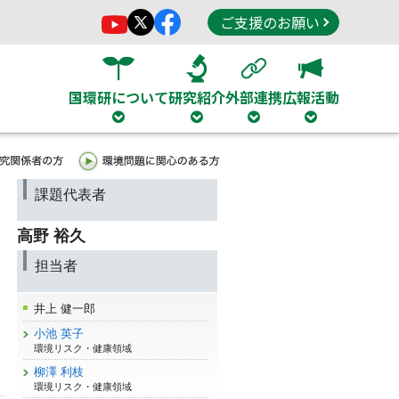
ご支援のお願い
国環研について
研究紹介
外部連携
広報活動
課題代表者
高野 裕久
担当者
井上 健一郎
小池 英子
環境リスク・健康領域
柳澤 利枝
環境リスク・健康領域