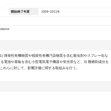
開始/終了年度
2009~2011年
bstance
1) 揮発性有機物質や残留性有機汚染物質を含む殺虫剤やスプレー缶な
する電池や基板を含む小型電気電子機器や蛍光管など、3) 難燃剤成分を
これらに対して、影響評価に関する取組みを行う。