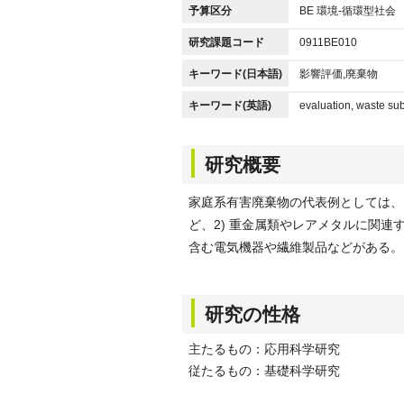
予算区分
BE 環境-循環型社会
研究課題コード
0911BE010
キーワード(日本語)
影響評価,廃棄物
キーワード(英語)
evaluation, waste su
研究概要
家庭系有害廃棄物の代表例としては、
ど、2) 重金属類やレアメタルに関連
含む電気機器や繊維製品などがある。
研究の性格
主たるもの：応用科学研究
従たるもの：基礎科学研究