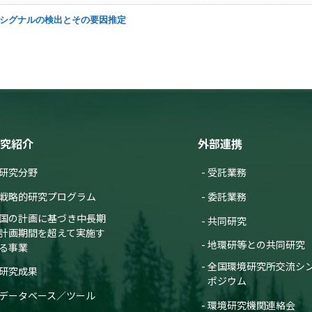
変化シグナルの検出とその要因推定
究紹介
外部連携
研究分野
受託業務
戦略的研究プログラム
委託業務
国の計画に基づき中長期
共同研究
計画期間を超えて実施す
地環研等との共同研究
る事業
全国環境研究所交流シ
研究成果
ポジウム
データベース／ツール
環境研究機関連絡会