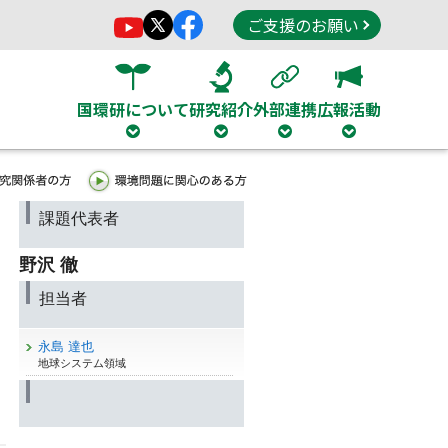
ご支援のお願い
国環研について
研究紹介
外部連携
広報活動
課題代表者
野沢 徹
担当者
永島 達也
地球システム領域