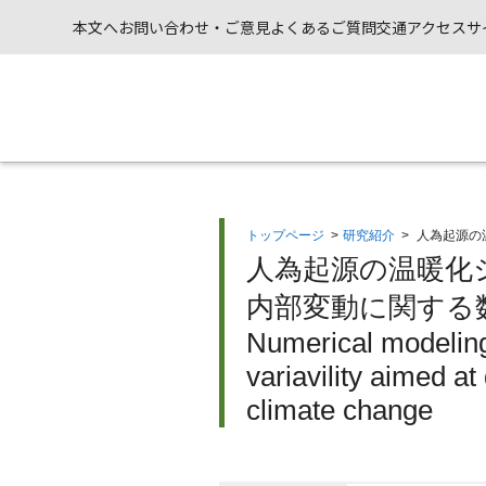
本文へ
お問い合わせ・ご意見
よくあるご質問
交通アクセス
サ
トップページ
>
研究紹介
>
人為起源の
人為起源の温暖化
内部変動に関する数
Numerical modeling
variavility aimed a
climate change