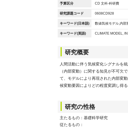
予算区分
CD 文科-科研費
研究課題コード
0608CD928
キーワード(日本語)
数値気候モデル,内部
キーワード(英語)
CLIMATE MODEL, IN
研究概要
人間活動に伴う気候変化シグナルを統
（内部変動）に関する知見が不可欠で
て、モデルにより再現された内部変動
候変動要因によりどの程度変調し得る
研究の性格
主たるもの：基礎科学研究
従たるもの：