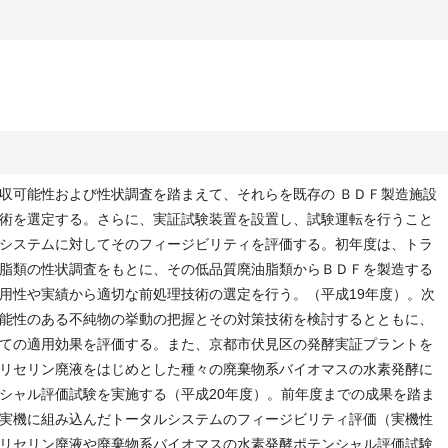
収可能性および性状調査を踏まえて、それらを既存の ＢＤＦ製造施設
術を選定する。さらに、実証試験装置を設置し、試験運転を行うこと
システムに対してそのフィージビリティを評価する。初年度は、トラ
脂類の性状調査をもとに、その低品質廃油脂類からＢＤＦを製造する
用性や実績から適切な前処理技術の選定を行う。（平成19年度）。次
能性のある不純物の挙動の把握とその対策技術を検討するとともに、
ての適用効果を評価する。また、京都市伏見区の発酵実証プラントを
リセリン廃液をはじめとした種々の廃棄物系バイオマスの水素発酵に
シャル評価試験を実施する（平成20年度）。前年度までの成果を踏ま
実機に組み込んだトータルシステムのフィージビリティ評価（実機性
リセリン廃液や廃棄物系バイオマスの水素発酵ポテンシャル評価試験