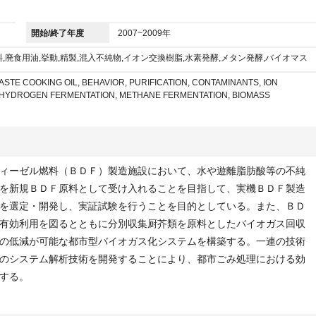
開始/終了年度
2007~2009年
,廃食用油,挙動,精製,混入不純物,イオン交換樹脂,水素発酵,メタン発酵,バイオマス
ASTE COOKING OIL, BEHAVIOR, PURIFICATION, CONTAMINANTS, ION
 HYDROGEN FERMENTATION, METHANE FERMENTATION, BIOMASS
ィーゼル燃料（ＢＤＦ）製造施設において、水や遊離脂肪酸等の不純
を新規ＢＤＦ原料として受け入れることを目指して、実機ＢＤＦ製造
を選定・開発し、実証試験を行うことを目的としている。また、ＢＤ
有効利用を図るとともに分別収集厨芥類を原料としたバイオガス回収
の低減が可能な都市型バイオガス化システムを構築する。一連の技術
のシステム解析技術を開発することにより、都市ごみ処理における効
する。