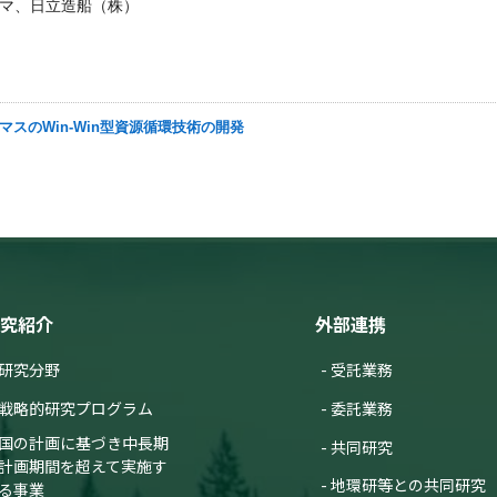
マ、日立造船（株）
オマスのWin-Win型資源循環技術の開発
究紹介
外部連携
研究分野
受託業務
戦略的研究プログラム
委託業務
国の計画に基づき中長期
共同研究
計画期間を超えて実施す
地環研等との共同研究
る事業