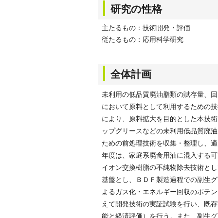
研究の性格
主たるもの：技術開発・評価
従たるもの：応用科学研究
全体計画
未利用の低品質廃油脂類の賦存量、回
において原料として利用するための技
により、原料拡大を目的とした本技術
ップグリースなどの未利用低品質廃油
ための前処理技術を収集・整理し、適
年度は、家庭系廃食用油に混入する可
イオン交換樹脂の不純物除去技術とし
基盤とし、ＢＤＦ製造過程での副生グ
よるガス化・エネルギー回収のポテン
えて開発技術の実証試験を行い、既存
能と経済評価）を行う。また、副生グ