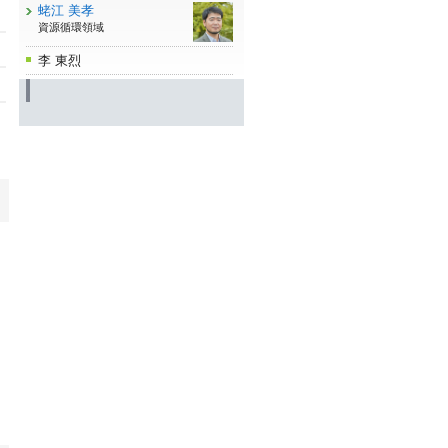
蛯江 美孝
資源循環領域
李 東烈