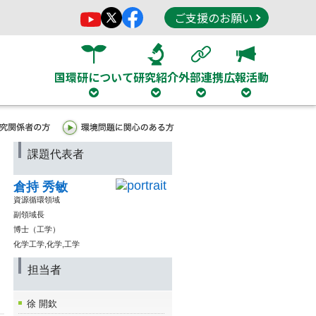
ご支援のお願い
国環研について
研究紹介
外部連携
広報活動
課題代表者
倉持 秀敏
資源循環領域
副領域長
博士（工学）
化学工学,化学,工学
担当者
徐 開欽