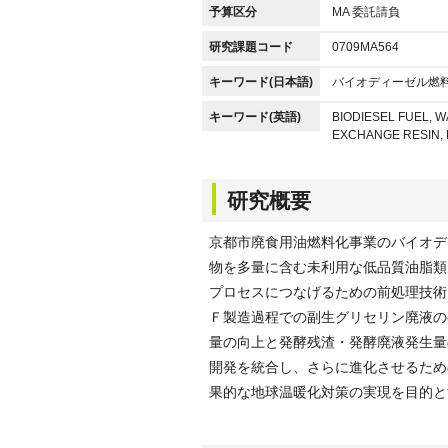
予算区分
MA 委託請負
研究課題コード
0709MA564
キーワード(日本語)
バイオディーゼル燃料
キーワード(英語)
BIODIESEL FUEL, W
EXCHANGE RESIN,
研究概要
京都市廃食用油燃料化事業のバイオデ
物を多量に含む未利用な低品質油脂類
プロセスにつなげるための前処理技術
Ｆ製造過程での副生グリセリン廃液の
量の向上と発酵残渣・発酵廃液発生量
開発を統合し、さらに進化させるため
果的な地球温暖化対策の実現を目的と