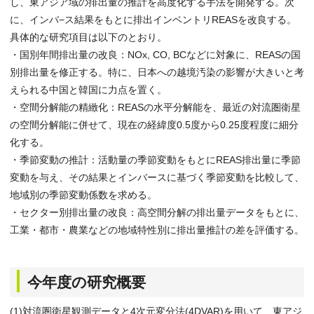
し、東アジア域の排出量の推計を高度化する手法を開発する。次
に、インバ−ス結果をもとに排出インベントリREASを改良する。
具体的な研究項目は以下のとおり。
・国別年間排出量の改良：NOx, CO, BCなどに対象に、REASの国
別排出量を修正する。特に、日本への越境汚染の影響が大きいと考
えられる中国と韓国に力点を置く。
・空間分解能の精緻化：REASの水平分解能を、最近の対流圏衛星
の空間分解能に併せて、現在の経緯度0.5度から0.25度程度に細分
化する。
・季節変動の推計：活動量の季節変動をもとにREAS排出量に季節
変動を与え、その結果とインバースに基づく季節変動を比較して、
地域別の季節変動係数を求める。
・セクター別排出量の改良：高空間分解の排出量データをもとに、
工業・都市・農業などの地域特性別に排出量推計の差を評価する。
今年度の研究概要
(1)対流圏衛星観測データと4次元変分法(4DVAR)を用いて、東アジ