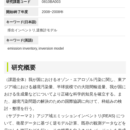
研究課題コード
0810BA003
開始/終了年度
2008~2008年
キーワード(日本語)
排出インベントリ,逆推計モデル
キーワード(英語)
emission inventory, inversion model
研究概要
（課題全体）我が国におけるオゾン・エアロゾル汚染に関し、東ア
ジア域における越境汚染量、半球規模での大陸間輸送量、我が国に
おける生成量などについてより正確な科学的知見を確立する。ま
た、越境汚染問題の解決のための国際協調に向けて、枠組みの検
討・整理を行う。
（サブテーマ２）アジア域エミッションインベントリ(REAS) につ
いて、衛星データに基づく逆モデル計算、既存の観測データなどを