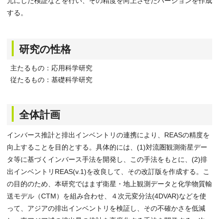
元にした検証などを行い、その精度を向上させたバージョンを作成
する。
研究の性格
主たるもの：応用科学研究
従たるもの：基礎科学研究
全体計画
インバース推計と排出インベントリの連携により、REASの精度を
向上することを目的とする。具体的には、(1)対流圏観測衛星デー
タ等に基づくインバース手法を開発し、この手法をもとに、(2)排
出インベントリREAS(v.1)を改良して、その改訂版を作成する。こ
の目的のため、本研究ではまず衛星・地上観測データと化学物質輸
送モデル（CTM）を組み合わせ、４次元変分法(4DVAR)などを使
って、アジアの排出インベントリを検証し、その不確かさを低減