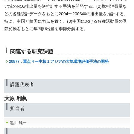
ア域のNOx排出量を逆推計する手法を開発する。(2)燃料消費量な
どの各種統計データをもとに2004〜2006年の排出量を推計する。
特に、中国と韓国に力点を置く。(3)中国における各種活動量の季
節変動をもとに年間排出量を季節分解する。
関連する研究課題
20877 : 重点４ー中核１アジアの大気環境評価手法の開発
課題代表者
大原 利眞
担当者
黒川 純一