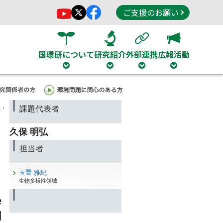
ご支援のお願い
国環研について
研究紹介
外部連携
広報活動
温・
課題代表者
久保 明弘
担当者
玉置 雅紀
生物多様性領域
e
d