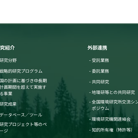
究紹介
外部連携
研究分野
受託業務
戦略的研究プログラム
委託業務
国の計画に基づき中長期
共同研究
計画期間を超えて実施す
地環研等との共同研究
る事業
全国環境研究所交流シ
研究成果
ポジウム
データベース／ツール
環境研究機関連絡会
研究プロジェクト等のペ
知的所有権（特許等）
ージ