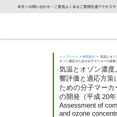
本文へ
お問い合わせ・ご意見
よくあるご質問
交通アクセス
サ
トップページ
>
研究紹介
>
気温とオゾ
オゾン適応のための分子マーカーの探索
気温とオゾン濃度
響評価と適応方策に
ための分子マーカ
の開発（平成 20
Assessment of comb
and ozone concentra