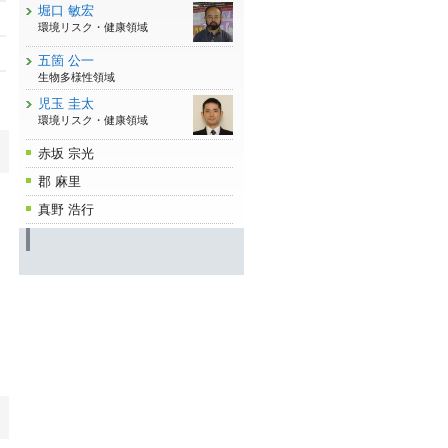
堀口 敏宏
環境リスク・健康領域
五箇 公一
生物多様性領域
児玉 圭太
環境リスク・健康領域
赤坂 宗光
郡 麻里
真野 浩行