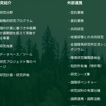
究紹介
外部連携
研究分野
受託業務
戦略的研究プログラム
委託業務
国の計画に基づき中長期
共同研究
計画期間を超えて実施す
地環研等との共同研究
る事業
全国環境研究所交流シ
研究成果
ポジウム
データベース／ツール
環境研究機関連絡会
研究プロジェクト等のペ
知的所有権（特許等）
ージ
研究シーズ集
研究計画・研究評価
国環研ベンチャー
研究試料の有償分譲
国際連携・国際活動