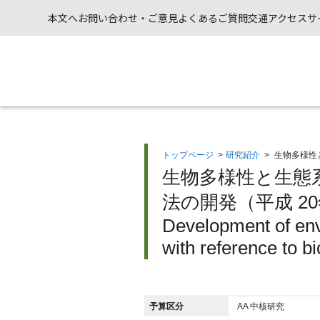
本文へ
お問い合わせ・ご意見
よくあるご質問
交通アクセス
サ
トップページ
>
研究紹介
>
生物多様性
生物多様性と生態
法の開発（平成 2
Development of en
with reference to b
予算区分
AA 中核研究