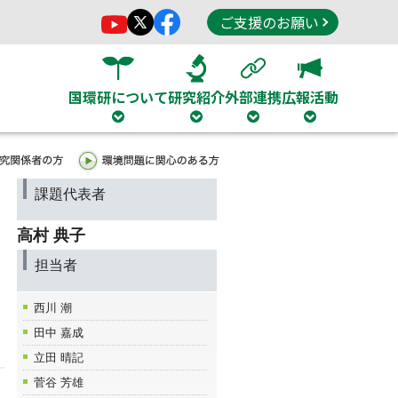
ご支援のお願い
国環研について
研究紹介
外部連携
広報活動
課題代表者
高村 典子
担当者
西川 潮
田中 嘉成
立田 晴記
菅谷 芳雄