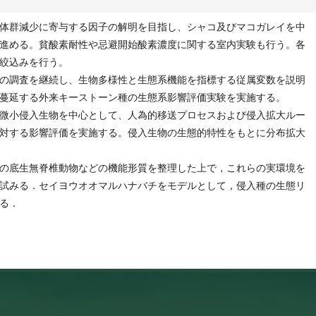
体群減少に寄与する因子の解明を目指し、シャコ及びマコガレイを中
進める。貧酸素耐性や忌避開始酸素濃度に関する室内実験も行う。各
絞込みを行う。
の調査を継続し、生物多様性と生態系機能を指標する従属変数を説明
蔓延する外来キーストーン種の生態系影響評価実験を実施する。
微小侵入生物を中心として、人為的移送プロセスおよび侵入拡大ルー
対する影響評価を実施する。侵入生物の生態的特性をもとに分布拡大
の底生無脊椎動物などの機能形質を整理した上で，これらの実環境を
試みる．セイヨウオオマルハナバチをモデルとして，侵入種の生態リ
る．