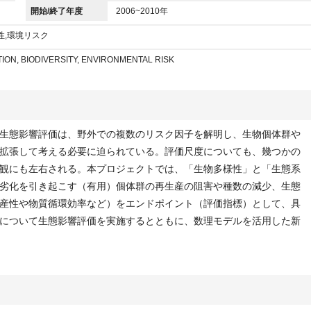
開始/終了年度
2006~2010年
性,環境リスク
ON, BIODIVERSITY, ENVIRONMENTAL RISK
生態影響評価は、野外での複数のリスク因子を解明し、生物個体群や
拡張して考える必要に迫られている。評価尺度についても、幾つかの
観にも左右される。本プロジェクトでは、「生物多様性」と「生態系
劣化を引き起こす（有用）個体群の再生産の阻害や種数の減少、生態
産性や物質循環効率など）をエンドポイント（評価指標）として、具
について生態影響評価を実施するとともに、数理モデルを活用した新