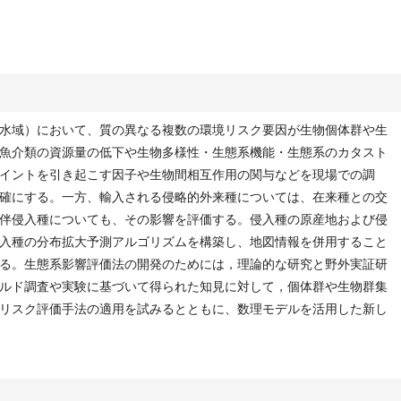
水域）において、質の異なる複数の環境リスク要因が生物個体群や生
魚介類の資源量の低下や生物多様性・生態系機能・生態系のカタスト
イントを引き起こす因子や生物間相互作用の関与などを現場での調
確にする。一方、輸入される侵略的外来種については、在来種との交
伴侵入種についても、その影響を評価する。侵入種の原産地および侵
入種の分布拡大予測アルゴリズムを構築し、地図情報を併用すること
る。生態系影響評価法の開発のためには，理論的な研究と野外実証研
ルド調査や実験に基づいて得られた知見に対して，個体群や生物群集
リスク評価手法の適用を試みるとともに、数理モデルを活用した新し