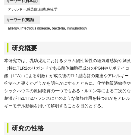
キーワード(日本語)
アレルギー,感染症,細菌,免疫学
キーワード(英語)
allergy, infectious disease, bacteria, immunology
研究概要
本研究では、乳幼児期におけるグラム陽性菌性の経気道感染や刺激
（特にTLR2のリガンドである菌体細胞壁成分のPGNやリポテイコ
酸（LTA）による刺激）が成長後のTh1型応答の発達やアレルギー
抑制へと導くかどうかを明らかにするとともに、化学物質過敏症や
シックハウスの原因物質の一つでもあるトルエン等による二次的な
刺激がTh1/Th2バランスにどのような修飾作用を持つのかをアレル
ギーモデル動物を用いて解明することを目的とする。
研究の性格