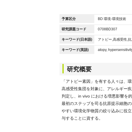
予算区分
BD 環境-環境技術
研究課題コード
0708BD307
キーワード(日本語)
アトピー,高感受性,
キーワード(英語)
atopy, hypersensitivit
研究概要
「アトピー素因」を有する人々は、環
高感受性集団を対象に、アレルギー疾
判定し、in vivo における増悪影響
最初のステップを司る抗原提示細胞の
やすい環境化学物質の絞り込みに役立
与することに資する。