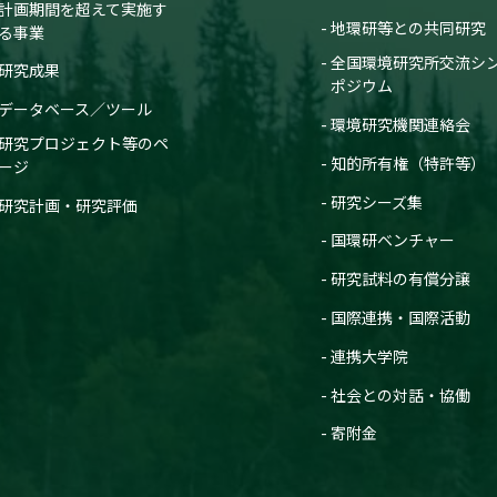
計画期間を超えて実施す
地環研等との共同研究
る事業
全国環境研究所交流シ
研究成果
ポジウム
データベース／ツール
環境研究機関連絡会
研究プロジェクト等のペ
知的所有権（特許等）
ージ
研究シーズ集
研究計画・研究評価
国環研ベンチャー
研究試料の有償分譲
国際連携・国際活動
連携大学院
社会との対話・協働
寄附金