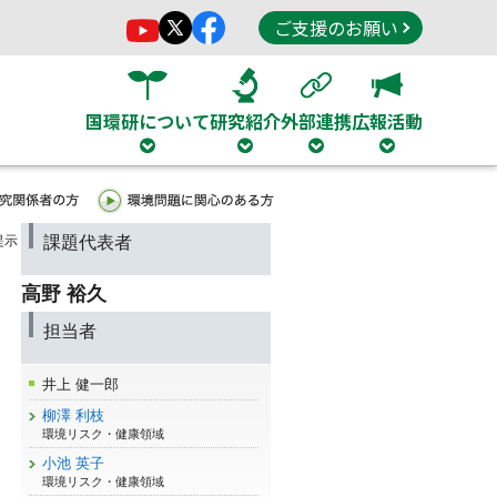
ご支援のお願い
国環研について
研究紹介
外部連携
広報活動
提示
課題代表者
高野 裕久
担当者
井上 健一郎
柳澤 利枝
環境リスク・健康領域
小池 英子
環境リスク・健康領域