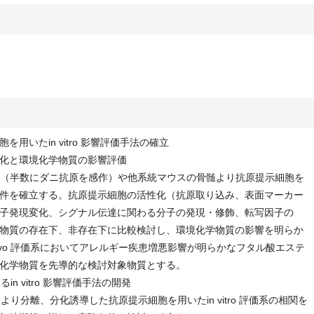
用いたin vitro 影響評価手法の確立
化と環境化学物質の影響評価
ウス（半数にダニ抗原を感作）や他系統マウスの骨髄より抗原提示細胞を
件を確立する。抗原提示細胞の活性化（抗原取り込み、表面マーカー
子発現変化、シグナル伝達に関わる分子の発現・修飾、転写因子の
物質の存在下、非存在下に比較検討し、環境化学物質の影響を明らか
vivo 評価系においてアレルギー疾患増悪影響が明らかなフタル酸エステ
化学物質を先導的な検討対象物質とする。
in vitro 影響評価手法の開発
骨髄より分離、分化誘導した抗原提示細胞を用いたin vitro 評価系の相関を