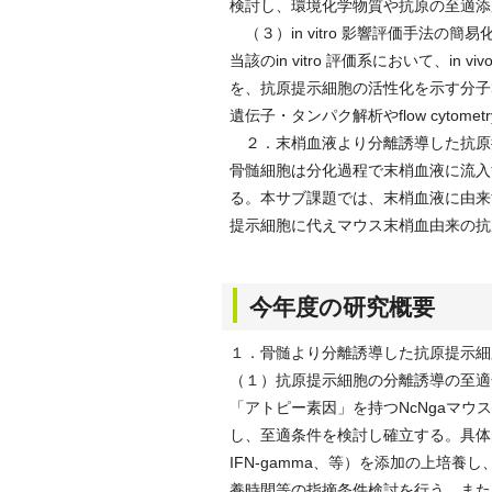
検討し、環境化学物質や抗原の至適添
（３）in vitro 影響評価手法の
当該のin vitro 評価系において、
を、抗原提示細胞の活性化を示す分子
遺伝子・タンパク解析やflow cytome
２．末梢血液より分離誘導した抗原提示細
骨髄細胞は分化過程で末梢血液に流入
る。本サブ課題では、末梢血液に由来
提示細胞に代えマウス末梢血由来の抗
今年度の研究概要
１．骨髄より分離誘導した抗原提示細胞を
（１）抗原提示細胞の分離誘導の至適
「アトピー素因」を持つNcNgaマ
し、至適条件を検討し確立する。具体的に
IFN-gamma、等）を添加の上培
養時間等の指摘条件検討を行う。また