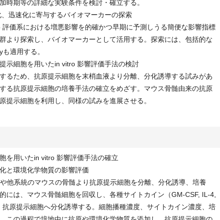
加時期等の詳細な実験条件を検討・確立する。
簡易化、迅速化に寄与するバイオマーカーの探索
in vivo 評価系における増悪影響を的確かつ早期に予測しうる簡便な影響指標
群より探索し、バイオマーカーとして活用する。探索には、包括的な
tryも適用する。
胞を用いたin vitro 影響評価手法の検討
するため、抗原提示細胞を末梢血液より分離、分化誘導する試みがあ
する抗原提示細胞の培養手法の確立をめざす。マウス骨髄由来の抗原
原提示細胞を利用し、同様の試みを進展させる。
用いたin vitro 影響評価手法の確立
化と環境化学物質の影響評価
ウスや他系統のマウスの骨髄より抗原提示細胞を分離、分化誘導、培養
は、マウス骨髄細胞を回収し、各種サイトカイン（GM-CSF, IL-4,
養し、抗原提示細胞へ分化誘導する。細胞播種濃度、サイトカイン濃度、培
、この過程で培地中に抗原や環境化学物質を添加し、抗原提示細胞の