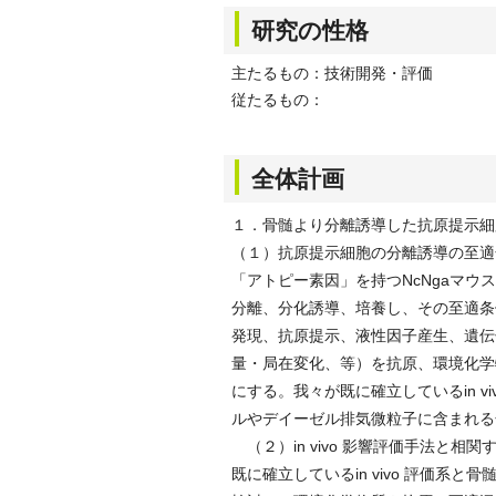
研究の性格
主たるもの：技術開発・評価
従たるもの：
全体計画
１．骨髄より分離誘導した抗原提示細胞を
（１）抗原提示細胞の分離誘導の至適
「アトピー素因」を持つNcNgaマ
分離、分化誘導、培養し、その至適条
発現、抗原提示、液性因子産生、遺伝
量・局在変化、等）を抗原、環境化学
にする。我々が既に確立しているin 
ルやデイーゼル排気微粒子に含まれる
（２）in vivo 影響評価手法と相関する
既に確立しているin vivo 評価系と