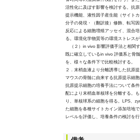
活性化に及ぼす影響を検討する。抗原
提示機能、液性因子産生能（サイトカ
分子の発現・（翻訳後）修飾、転写因
反応による細胞増殖アッセイ、混合培養系における
る。環境化学物質等の環境ストレスが
（２）in vivo 影響評価手法と相関する
既に確立しているin vivo 評価系と
を、様々な条件下で比較検討する。
２．末梢血液より分離誘導した抗原提示細
マウスの骨髄に由来する抗原提示細胞
抗原提示細胞の培養手法について条件
配により末梢血単核球を分離する。も
り、単核球系の細胞を得る。LPS、z
た細胞を各種サイトカイン添加培地で
レベルを評価し、培養条件の検討を行
備考