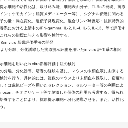
提示細胞の活性化は、取り込み能、細胞表面分子、TLRsの発現、抗原
イン；ケモカイン；脂質メディエーター等）、シグナル伝達に関わる
子の量・局在変化、遺伝子発現変化、混合リンパ球反応・抗原特異的
上清中のIFN-gamma, IL-2, IL-4, IL-5, IL-13、等で評価す
これらの指標に与える影響を検討する。
in vitro 影響評価手法の開発
骨髄より分離、分化誘導した抗原提示細胞を用いたin vitro 評価系の相関
胞を用いたin vitro影響評価手法の検討
の分離、分化誘導、培養の経験を基に、マウスの末梢血液に由来する
検討を行う。具体的には、複数のマウスより末梢血を採取し、密度勾
しくは磁気ビーズを用いたセレクション、セルソーター等の利用によ
ymosan、チオグリケート等で刺激した個体の利用も考慮する。得られ
培養することにより、抗原提示細胞へ分化誘導させる。また、活性化
う。