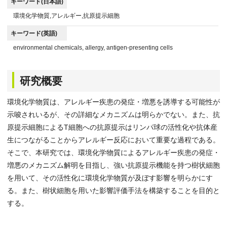
キーワード(日本語)
環境化学物質,アレルギー,抗原提示細胞
キーワード(英語)
environmental chemicals, allergy, antigen-presenting cells
研究概要
環境化学物質は、アレルギー疾患の発症・増悪を誘導する可能性が
示唆されいるが、その詳細なメカニズムは明らかでない。また、抗
原提示細胞によるT細胞への抗原提示はリンパ球の活性化や抗体産
生につながることからアレルギー反応において重要な過程である。
そこで、本研究では、環境化学物質によるアレルギー疾患の発症・
増悪のメカニズム解明を目指し、強い抗原提示機能を持つ樹状細胞
を用いて、その活性化に環境化学物質が及ぼす影響を明らかにす
る。また、樹状細胞を用いた影響評価手法を構築することを目的と
する。