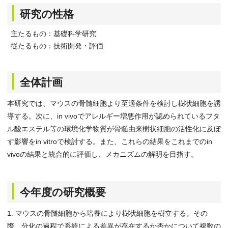
研究の性格
主たるもの：基礎科学研究
従たるもの：技術開発・評価
全体計画
本研究では、マウスの骨髄細胞より至適条件を検討し樹状細胞を誘
導する。次に、in vivoでアレルギー増悪作用が認められているフタ
ル酸エステル等の環境化学物質が骨髄由来樹状細胞の活性化に及ぼ
す影響をin vitroで検討する。また、これらの結果をこれまでのin
vivoの結果と統合的に評価し、メカニズムの解明を目指す。
今年度の研究概要
1. マウスの骨髄細胞から培養により樹状細胞を樹立する。その
際、分化の過程で系統による差異が存在するか否かについて複数の