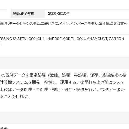
開始/終了年度
2006~2010年
衛星,データ処理システム,二酸化炭素,メタン,インバースモデル,気柱量,炭素収支分
ESSING SYSTEM, CO2, CH4, INVERSE MODEL, COLUMN AMOUNT, CARBON
N
T）の観測データを定常処理（受信、処理、再処理、保存、処理結果の検
計算機システムを開発・整備し、運用する。衛星打ち上げ前はシステ
上後はデータ処理・再処理・検証・保存・提供を行い、観測データが
ることを目指す。