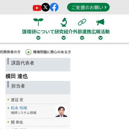
ご支援のお願い
国環研について
研究紹介
外部連携
広報活動
課題代表者
横田 達也
担当者
渡辺 宏
松永 恒雄
地球システム領域
開 和生