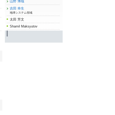
山野 博哉
吉田 幸生
地球システム領域
太田 芳文
Shamil Maksyutov