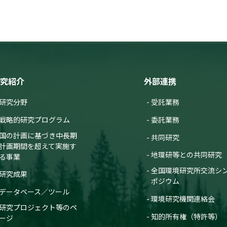
究紹介
外部連携
研究分野
受託業務
戦略的研究プログラム
委託業務
国の計画に基づき中長期
共同研究
計画期間を超えて実施す
地環研等との共同研究
る事業
全国環境研究所交流シ
研究成果
ポジウム
データベース／ツール
環境研究機関連絡会
研究プロジェクト等のペ
知的所有権（特許等）
ージ