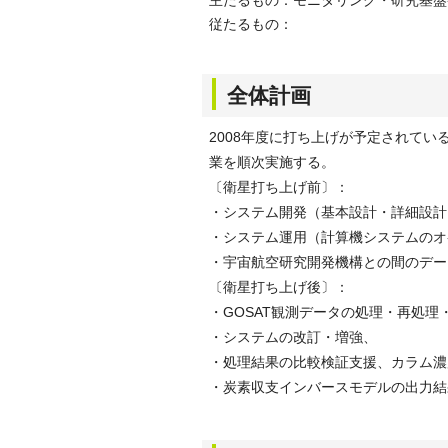
主たるもの：モニタリング・研究基盤
従たるもの：
全体計画
2008年度に打ち上げが予定されてい
業を順次実施する。
〔衛星打ち上げ前〕：
・システム開発（基本設計・詳細設計
・システム運用（計算機システムのオ
・宇宙航空研究開発機構との間のデー
〔衛星打ち上げ後〕：
・GOSAT観測データの処理・再処
・システムの改訂・増強、
・処理結果の比較検証支援、カラム濃
・炭素収支インバースモデルの出力結