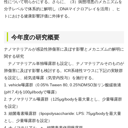
性について明らかにする。さらに、（3）病態増悪のメカニズムを
分子レベルで体系的に解明し（DNAマイクロアレイを活用）、ヒ
トにおける健康影響評価に外挿する。
今年度の研究概要
ナノマテリアルが感染性肺傷害に及ぼす影響とメカニズムの解明に
関する研究
ナノマテリアル単独曝露群も設定し、ナノマテリアルそのものが
肺傷害に及ぼす影響も検討する。ICR系雄性マウスに下記の実験群
を設定し、経気道曝露（気管内投与）を施行する。
1. vehicle曝露群（0.05% Tween 80, 0.25%DMSO加リン酸緩衝液
(pH:7.4)を100μl/bodyで曝露）
2. ナノマテリアル曝露群（125μg/bodyを最大量とし、少量曝露群
を設定）
3. 細菌毒素曝露群（lipopolysaccharide: LPS: 75μg/bodyを最大量
とし、少量曝露群を設定）
4. ナノマテリアル + 細菌毒素併用曝露群