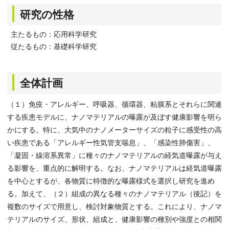
研究の性格
主たるもの：応用科学研究
従たるもの：基礎科学研究
全体計画
（１）免疫・アレルギー、呼吸器、循環器、粘膜系とそれらに関連
する疾患モデルに、ナノマテリアルの曝露が及ぼす健康影響を明ら
かにする。特に、大気中のナノメーターサイズの粒子に感受性の高
い疾患である「アレルギー性気管支喘息」、「感染性肺傷害」、
「凝固・線溶系異常」に種々のナノマテリアルの経気道曝露が与え
る影響を、重点的に解明する。なお、ナノマテリアルは経気道曝露
を中心とするが、各物質に特徴的な曝露様式を選択し研究を進め
る。加えて、（２）組成の異なる種々のナノマテリアル（後記）を
複数のサイズで用意し、検討対象物質とする。これにより、ナノマ
テリアルのサイズ、形状、組成と、健康影響の種別や強度との相関