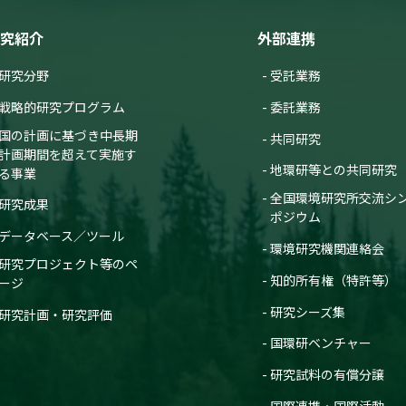
究紹介
外部連携
研究分野
受託業務
戦略的研究プログラム
委託業務
国の計画に基づき中長期
共同研究
計画期間を超えて実施す
地環研等との共同研究
る事業
全国環境研究所交流シ
研究成果
ポジウム
データベース／ツール
環境研究機関連絡会
研究プロジェクト等のペ
知的所有権（特許等）
ージ
研究シーズ集
研究計画・研究評価
国環研ベンチャー
研究試料の有償分譲
国際連携・国際活動