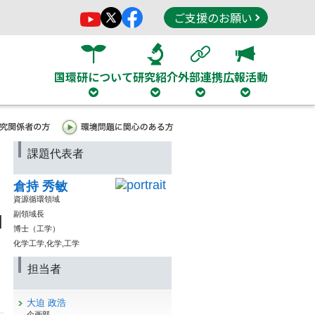
ご支援のお願い
国環研について
研究紹介
外部連携
広報活動
課題代表者
倉持 秀敏
資源循環領域
副領域長
d
博士（工学）
化学工学,化学,工学
担当者
大迫 政浩
企画部