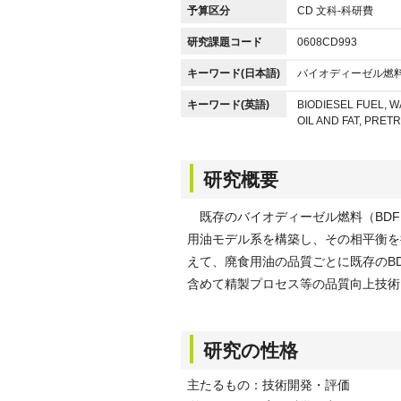
予算区分
CD 文科-科研費
研究課題コード
0608CD993
キーワード(日本語)
バイオディーゼル燃料
キーワード(英語)
BIODIESEL FUEL, 
OIL AND FAT, PRE
研究概要
既存のバイオディーゼル燃料（BDF
用油モデル系を構築し、その相平衡を
えて、廃食用油の品質ごとに既存のB
含めて精製プロセス等の品質向上技術
研究の性格
主たるもの：技術開発・評価