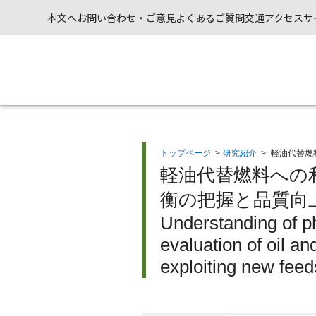
本文へ
お問い合わせ・ご意見
よくあるご質問
交通アクセス
サ
トップページ
>
研究紹介
>
軽油代替燃
軽油代替燃料への
衡の把握と品質向上
Understanding of ph
evaluation of oil a
exploiting new feeds