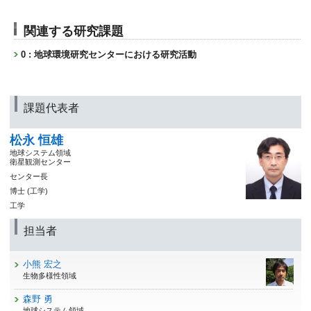
関連する研究課題
0 : 地球環境研究センターにおける研究活動
課題代表者
松永 恒雄
地球システム領域
衛星観測センター
センター長
博士 (工学)
工学
担当者
小熊 宏之
生物多様性領域
森野 勇
地球システム領域