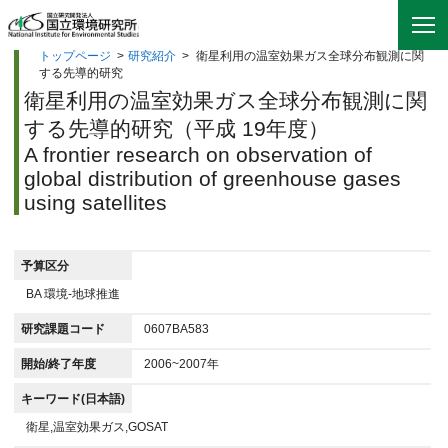
トップページ
>
研究紹介
>
衛星利用の温室効果ガス全球分布観測に関
する先導的研究
衛星利用の温室効果ガス全球分布観測に関
する先導的研究（平成 19年度）
A frontier research on observation of
global distribution of greenhouse gases
using satellites
予算区分
BA 環境-地球推進
研究課題コード
0607BA583
開始/終了年度
2006~2007年
キーワード(日本語)
衛星,温室効果ガス,GOSAT