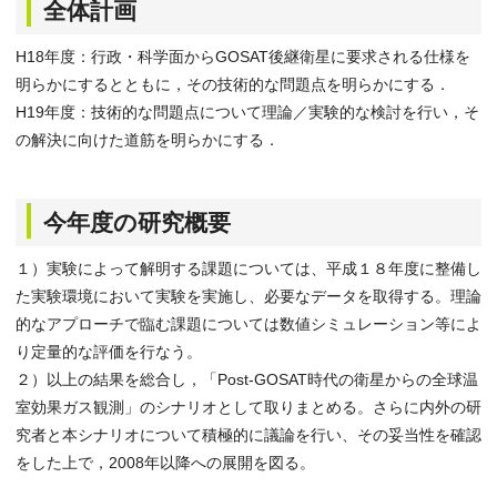
全体計画
H18年度：行政・科学面からGOSAT後継衛星に要求される仕様を
明らかにするとともに，その技術的な問題点を明らかにする．
H19年度：技術的な問題点について理論／実験的な検討を行い，そ
の解決に向けた道筋を明らかにする．
今年度の研究概要
１）実験によって解明する課題については、平成１８年度に整備し
た実験環境において実験を実施し、必要なデータを取得する。理論
的なアプローチで臨む課題については数値シミュレーション等によ
り定量的な評価を行なう。
２）以上の結果を総合し，「Post-GOSAT時代の衛星からの全球温
室効果ガス観測」のシナリオとして取りまとめる。さらに内外の研
究者と本シナリオについて積極的に議論を行い、その妥当性を確認
をした上で，2008年以降への展開を図る。