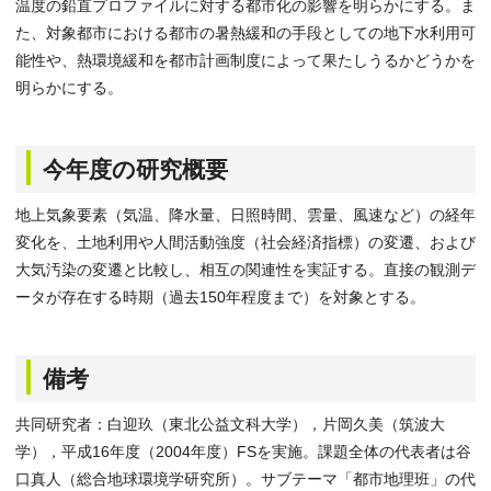
温度の鉛直プロファイルに対する都市化の影響を明らかにする。ま
た、対象都市における都市の暑熱緩和の手段としての地下水利用可
能性や、熱環境緩和を都市計画制度によって果たしうるかどうかを
明らかにする。
今年度の研究概要
地上気象要素（気温、降水量、日照時間、雲量、風速など）の経年
変化を、土地利用や人間活動強度（社会経済指標）の変遷、および
大気汚染の変遷と比較し、相互の関連性を実証する。直接の観測デ
ータが存在する時期（過去150年程度まで）を対象とする。
備考
共同研究者：白迎玖（東北公益文科大学），片岡久美（筑波大
学），平成16年度（2004年度）FSを実施。課題全体の代表者は谷
口真人（総合地球環境学研究所）。サブテーマ「都市地理班」の代