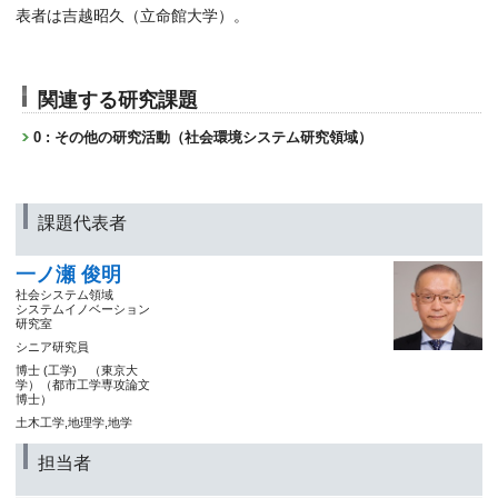
表者は吉越昭久（立命館大学）。
関連する研究課題
0 : その他の研究活動（社会環境システム研究領域）
課題代表者
一ノ瀬 俊明
社会システム領域
システムイノベーション
研究室
シニア研究員
博士 (工学) （東京大
学）（都市工学専攻論文
博士）
土木工学,地理学,地学
担当者