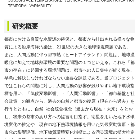
SUBSURFACE TEMPERATURE, VERTICAL PROFILE, URBAN AREA, HUMAN A
TEMPORAL VARIABILITY
研究概要
都市における良質な水資源の確保と、都市から排出される様々な物
質による沿岸海洋汚染は、21世紀の大きな地球環境問題である。
また、人間活動に伴う都市熱（ヒートアイランド）問題は、地球温
暖化に加えて地球熱環境の重要な問題の１つといえる。これら「都
市の存在」に起因する環境問題は、都市への人口集中が続く現在、
早急に解決しなければならない重要な課題である。当プロジェクト
ではこれらの問題に対し、人間活動の影響が残りやすい地下環境指
標を用い、「気候変動影響」・「人間活動影響」・「都市基盤と社
会政策」の観点から、過去の自然と都市の復原（現在から過去）を
行うとともに、自然−社会統合概念（過去から現在・未来）をとお
し、将来の都市のあり方への提言を目指す。衛星を用いた地下水環
境変化の推定や、現在の地下熱環境情報を用いた気候変動復原・都
市化の影響評価、地下物質環境変化指標による汚染環境の拡大推定