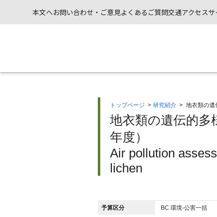
本文へ
お問い合わせ・ご意見
よくあるご質問
交通アクセス
サ
トップページ
>
研究紹介
>
地衣類の遺
地衣類の遺伝的多様
年度）
Air pollution asses
lichen
予算区分
BC 環境-公害一括