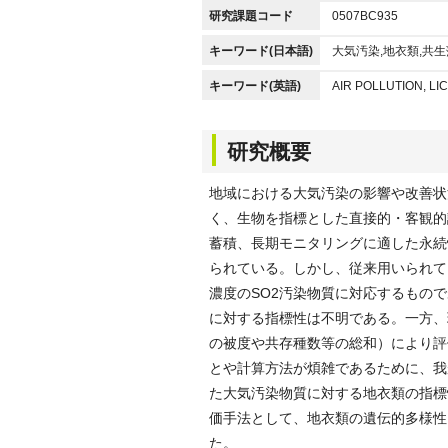
研究課題コード
0507BC935
キーワード(日本語)
大気汚染,地衣類,共生
キーワード(英語)
AIR POLLUTION, LI
研究概要
地域における大気汚染の影響や改善状
く、生物を指標とした直接的・客観的
蓄積、長期モニタリングに適した永続
られている。しかし、従来用いられて
濃度のSO2汚染物質に対応するもの
に対する指標性は不明である。一方、
の被度や共存種数等の総和）により評
とや計算方法が煩雑であるために、我
た大気汚染物質に対する地衣類の指標
価手法として、地衣類の遺伝的多様性
た。