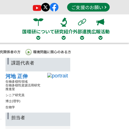
ご支援のお願い
国環研について
研究紹介
外部連携
広報活動
課題代表者
河地 正伸
生物多様性領域
生物多様性資源活用研究
推進室
シニア研究員
博士(理学)
生物学
担当者