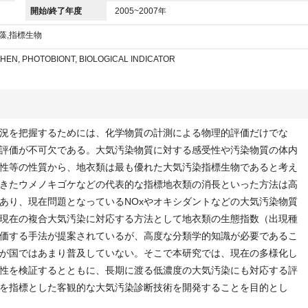
開始/終了年度
2005~2007年
藻,指標生物
CHEN, PHOTOBIONT, BIOLOGICAL INDICATOR
況を把握するためには、化学物質の計測による物理的評価だけでな
評価が不可欠である。大気汚染物質に対する感受性や汚染物質の体内
性等の性質から、地衣類は最も優れた大気汚染指標生物であると考え
きたウメノキゴケなどの代表的な指標地衣類の消長といった方法は高
であり、現在問題となっているNOxやオキシダントなどの大気汚染物質
現在の複合大気汚染に対応する方法として地衣類の生態指数（出現種
価する手法が提案されているが、高度な分類学的知識が必要であるこ
が国ではあまり普及していない。そこで本研究では、現在の多様化し
性を検証するとともに、長期に渡る低濃度の大気汚染にも対応する評
を指標とした客観的な大気汚染診断技術を開発することを目的とし