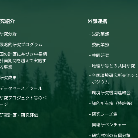
究紹介
外部連携
研究分野
受託業務
戦略的研究プログラム
委託業務
国の計画に基づき中長期
共同研究
計画期間を超えて実施す
地環研等との共同研究
る事業
全国環境研究所交流シ
研究成果
ポジウム
データベース／ツール
環境研究機関連絡会
研究プロジェクト等のペ
知的所有権（特許等）
ージ
研究シーズ集
研究計画・研究評価
国環研ベンチャー
研究試料の有償分譲