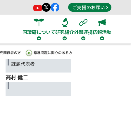
ご支援のお願い
国環研について
研究紹介
外部連携
広報活動
課題代表者
高村 健二