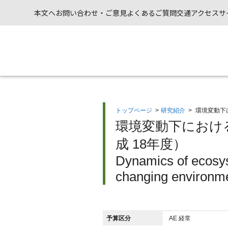
本文へ
お問い合わせ・ご意見
よくあるご質問
交通アクセス
サ
トップページ
>
研究紹介
>
環境変動下
環境変動下におけ
成 18年度）
Dynamics of ecosys
changing environm
予算区分
AE 経常