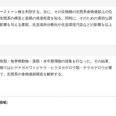
ーストーン種を判別する。次に、その生物種の生態系食物連鎖上の位
生態系の構造と規模の発達程度を知る。同時に、そのための適切な調
影響を与える要因、生息場所分断化や生息環境汚染などの影響を以上
魚類・無脊椎動物・藻類・水中懸濁物の採集を行なった。その結果、
物ではヒゲナガカワトビケラ・ヒラタカゲロウ類・チラカゲロウが量
て、生態系の食物連鎖構造を解析する。
究領域）