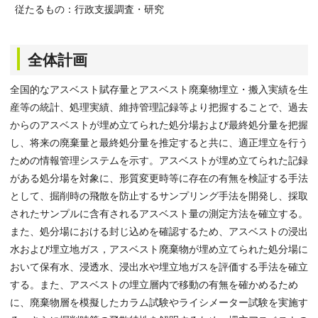
従たるもの：行政支援調査・研究
全体計画
全国的なアスベスト賦存量とアスベスト廃棄物埋立・搬入実績を生
産等の統計、処理実績、維持管理記録等より把握することで、過去
からのアスベストが埋め立てられた処分場および最終処分量を把握
し、将来の廃棄量と最終処分量を推定すると共に、適正埋立を行う
ための情報管理システムを示す。アスベストが埋め立てられた記録
がある処分場を対象に、形質変更時等に存在の有無を検証する手法
として、掘削時の飛散を防止するサンプリング手法を開発し、採取
されたサンプルに含有されるアスベスト量の測定方法を確立する。
また、処分場における封じ込めを確認するため、アスベストの浸出
水および埋立地ガス，アスベスト廃棄物が埋め立てられた処分場に
おいて保有水、浸透水、浸出水や埋立地ガスを評価する手法を確立
する。また、アスベストの埋立層内で移動の有無を確かめるため
に、廃棄物層を模擬したカラム試験やライシメーター試験を実施す