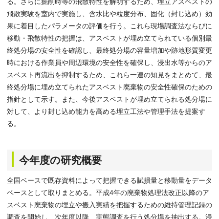
る。さらに掘削時等の飛散特性を解明するため、埋立アスベストの
飛散実験を室内で実施し、含水比や粒度分布、固化（封じ込め）効
果に着目したパラメータの評価を行う。これら現場調査法ならびに
移動・飛散特性の把握は、アスベストが埋め立てられている個別最
終処分場の安全性を確認し、最終処分場の容量増加や跡地形質変更
時における作業員や周辺環境の安全性を確保し、浸出水等からのア
スベスト再流出を抑制するため、これら一連の知見をまとめて、最
終処分場に埋め立てられたアスベスト廃棄物の安全性確保のための
指針として示す。また、今後アスベストが埋め立てられる処分場に
対して、より封じ込め能力を高める埋立工法や管理手法を提案す
る。
今年度の研究概要
全国ベースで既存資料によって把握できる賦損量と移動量をデータ
ベースとして取りまとめる。平成4年の廃棄物処理法改正以降のア
スベスト廃棄物の埋立や搬入実績を把握するための維持管理記録の
調査を開始し、次年度以降、実態調査を行う処分場を抽出する。浸