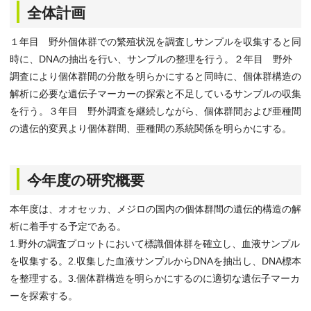
全体計画
１年目 野外個体群での繁殖状況を調査しサンプルを収集すると同
時に、DNAの抽出を行い、サンプルの整理を行う。２年目 野外
調査により個体群間の分散を明らかにすると同時に、個体群構造の
解析に必要な遺伝子マーカーの探索と不足しているサンプルの収集
を行う。３年目 野外調査を継続しながら、個体群間および亜種間
の遺伝的変異より個体群間、亜種間の系統関係を明らかにする。
今年度の研究概要
本年度は、オオセッカ、メジロの国内の個体群間の遺伝的構造の解
析に着手する予定である。
1.野外の調査プロットにおいて標識個体群を確立し、血液サンプル
を収集する。2.収集した血液サンプルからDNAを抽出し、DNA標本
を整理する。3.個体群構造を明らかにするのに適切な遺伝子マーカ
ーを探索する。