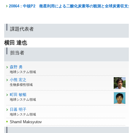
20864 : 中核P2 衛星利用による二酸化炭素等の観測と全球炭素収支
課題代表者
横田 達也
担当者
森野 勇
地球システム領域
小熊 宏之
生物多様性領域
町田 敏暢
地球システム領域
日暮 明子
地球システム領域
Shamil Maksyutov