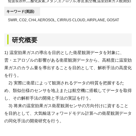
短波長赤外,二酸化炭素,メタン,エアロゾル,巻雲,航空機,温室効果ガス観測技術
キーワード(英語)
SWIR, CO2, CH4, AEROSOL, CIRRUS CLOUD, AIRPLANE, GOSAT
研究概要
1) 温室効果ガスの導出を目的とした衛星観測データを対象に、
雲・エアロゾルの影響がある衛星観測データから、高精度に温室効
果ガスのカラム量を導出することを目的として、解析手法の高度化
を行う。
2) 実際に衛星によって観測されるデータの特質を把握するた
め、類似仕様のセンサを地上または航空機に搭載してデータを取得
し、その解析手法の開発と手法の実証を行う。
3) 将来の温室効果ガス衛星観測センサの方向付けに資すること
を目的として、大気輸送フォワードモデル計算への衛星観測データ
の同化手法の開発研究を行う。