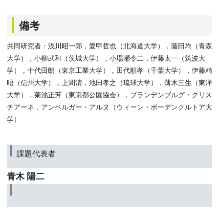
備考
共同研究者：浅川昭一郎，愛甲哲也（北海道大学），藤田均（青森
大学），小柳武和（茨城大学），小場瀬令二，伊藤太一（筑波大
学），十代田朗（東京工業大学），田代順孝（千葉大学），伊藤精
晤（信州大学），上間清，池田孝之（琉球大学），薄木三生（東洋
大学），菊池正芳（東京都公園協会），ブランデンブルグ・クリス
チアーネ，アンベルガー・アルヌ（ウィーン・ボーデンクルトア大
学）
課題代表者
青木 陽二