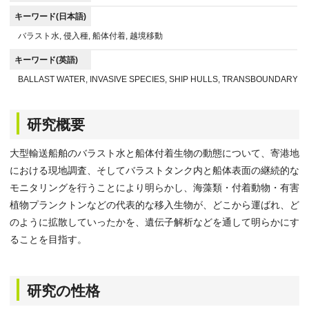
キーワード(日本語)
バラスト水, 侵入種, 船体付着, 越境移動
キーワード(英語)
BALLAST WATER, INVASIVE SPECIES, SHIP HULLS, TRANSBOUNDARY 
研究概要
大型輸送船舶のバラスト水と船体付着生物の動態について、寄港地
における現地調査、そしてバラストタンク内と船体表面の継続的な
モニタリングを行うことにより明らかし、海藻類・付着動物・有害
植物プランクトンなどの代表的な移入生物が、どこから運ばれ、ど
のように拡散していったかを、遺伝子解析などを通して明らかにす
ることを目指す。
研究の性格