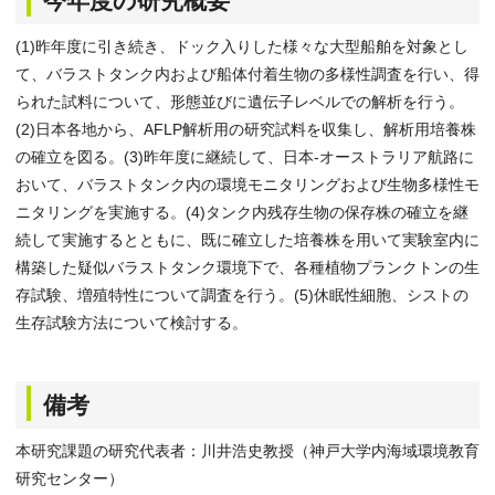
今年度の研究概要
(1)昨年度に引き続き、ドック入りした様々な大型船舶を対象とし
て、バラストタンク内および船体付着生物の多様性調査を行い、得
られた試料について、形態並びに遺伝子レベルでの解析を行う。
(2)日本各地から、AFLP解析用の研究試料を収集し、解析用培養株
の確立を図る。(3)昨年度に継続して、日本-オーストラリア航路に
おいて、バラストタンク内の環境モニタリングおよび生物多様性モ
ニタリングを実施する。(4)タンク内残存生物の保存株の確立を継
続して実施するとともに、既に確立した培養株を用いて実験室内に
構築した疑似バラストタンク環境下で、各種植物プランクトンの生
存試験、増殖特性について調査を行う。(5)休眠性細胞、シストの
生存試験方法について検討する。
備考
本研究課題の研究代表者：川井浩史教授（神戸大学内海域環境教育
研究センター）