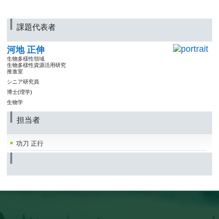
課題代表者
河地 正伸
生物多様性領域
生物多様性資源活用研究
推進室
シニア研究員
博士(理学)
生物学
担当者
功刀 正行