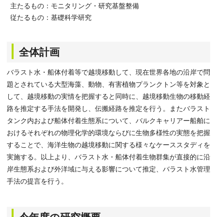
主たるもの：モニタリング・研究基盤整備
従たるもの：基礎科学研究
全体計画
バラスト水・船体付着等で越境移動して、現在世界各地の沿岸で問
題とされている大型海藻、動物、有害植物プランクトン等を対象と
して、越境移動の実情を把握すると同時に、越境移動生物の移動経
路を推定する手法を開発し、伝搬経路を推定を行う。またバラスト
タンク内および船体付着生態系について、バルクキャリアー船舶に
おけるそれぞれの物理化学的環境ならびに生物多様性の実態を把握
することで、海洋生物の越境移動に関する様々なケーススタディを
実施する。以上より、バラスト水・船体付着生物群集が直接的に沿
岸生態系および外洋域に与える影響について推定、バラスト水管理
手法の提言を行う。