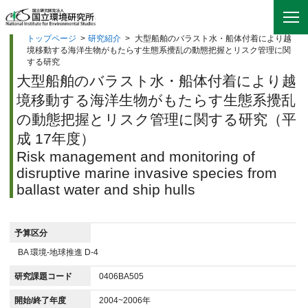
トップページ
>
研究紹介
>
大型船舶のバラスト水・船体付着により越
境移動する海洋生物がもたらす生態系攪乱の動態把握とリスク管理に関
する研究
大型船舶のバラスト水・船体付着により越
境移動する海洋生物がもたらす生態系攪乱
の動態把握とリスク管理に関する研究（平
成 17年度）
Risk management and monitoring of
disruptive marine invasive species from
ballast water and ship hulls
予算区分
BA 環境-地球推進 D-4
研究課題コード
0406BA505
開始/終了年度
2004~2006年